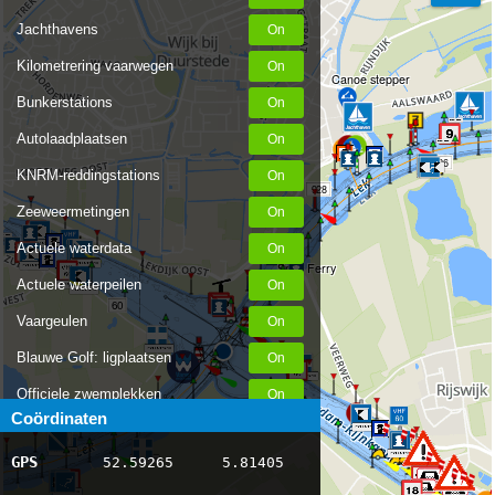
Jachthavens
Kilometrering vaarwegen
Canoe stepper
Bunkerstations
Autolaadplaatsen
926
KNRM-reddingstations
928
Zeeweermetingen
Actuele waterdata
Spes Ferry
Actuele waterpeilen
60
Vaargeulen
Blauwe Golf: ligplaatsen
Officiele zwemplekken
61
Coördinaten
Stremmingen/hinder
930
GPS
52.59265
5.81405
AIS scheepsposities