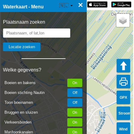
×
☰ Waterkaart Live
🇳🇱
Waterkaart - Menu
Plaatsnaam zoeken
Welke gegevens?
Boeien en bakens
Boeien stichting Nautin
GPX
Toon boeinamen
Bruggen en sluizen
Stroom
Verkeersborden
Wind
Marifoonkanalen