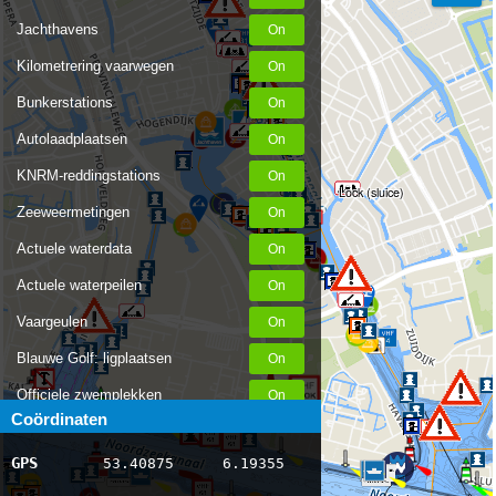
Jachthavens
Kilometrering vaarwegen
Bunkerstations
Autolaadplaatsen
KNRM-reddingstations
Lock (sluice)
Zeeweermetingen
Actuele waterdata
Actuele waterpeilen
Vaargeulen
Blauwe Golf: ligplaatsen
Officiele zwemplekken
Coördinaten
Stremmingen/hinder
GPS
53.40875
6.19355
AIS scheepsposities