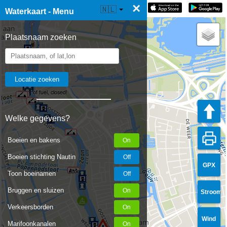
×
☰ Waterkaart Live
🇳🇱
Waterkaart - Menu
Plaatsnaam zoeken
Out of fuel, closed!
Welke gegevens?
Boeien en bakens
Boeien stichting Nautin
GPX
Lock
Toon boeinamen
Bruggen en sluizen
Stroom
Verkeersborden
Wind
Marifoonkanalen