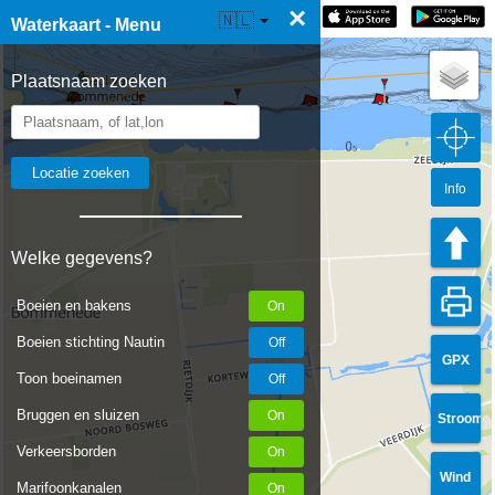
×
☰ Waterkaart Live
🇳🇱
Waterkaart - Menu
Plaatsnaam zoeken
Info
Welke gegevens?
Boeien en bakens
Boeien stichting Nautin
GPX
Toon boeinamen
Bruggen en sluizen
Stroom
Verkeersborden
Wind
Marifoonkanalen