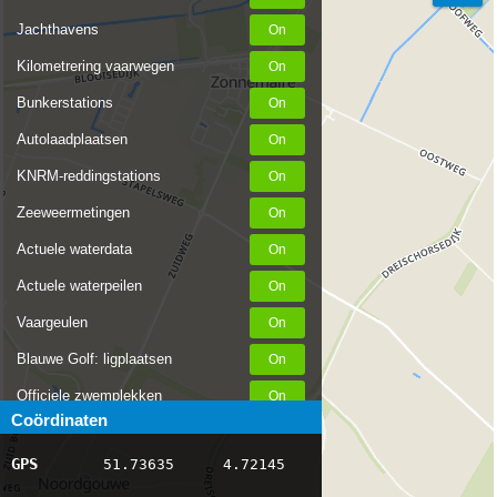
Jachthavens
Kilometrering vaarwegen
Bunkerstations
Autolaadplaatsen
KNRM-reddingstations
Zeeweermetingen
Actuele waterdata
Actuele waterpeilen
Vaargeulen
Blauwe Golf: ligplaatsen
Officiele zwemplekken
Coördinaten
Stremmingen/hinder
GPS
51.73635
4.72145
AIS scheepsposities