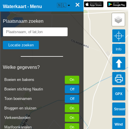
×
☰ Waterkaart Live
🇳🇱
Waterkaart - Menu
Plaatsnaam zoeken
Info
Welke gegevens?
Boeien en bakens
Boeien stichting Nautin
GPX
Toon boeinamen
Bruggen en sluizen
Stroom
Verkeersborden
Wind
Marifoonkanalen