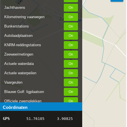
Jachthavens
Kilometrering vaarwegen
Bunkerstations
Autolaadplaatsen
KNRM-reddingstations
Zeeweermetingen
Actuele waterdata
Actuele waterpeilen
Vaargeulen
Blauwe Golf: ligplaatsen
Officiele zwemplekken
Coördinaten
Stremmingen/hinder
GPS
51.76105
3.90825
AIS scheepsposities