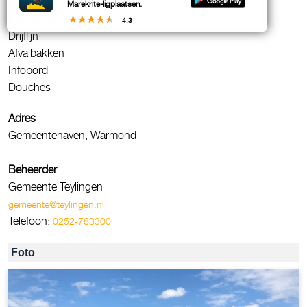
Zoet water
Marekrite-ligplaatsen.
Zandstrand
4.3
Drijflijn
Afvalbakken
Infobord
Douches
Adres
Gemeentehaven, Warmond
Beheerder
Gemeente Teylingen
gemeente@teylingen.nl
Telefoon:
0252-783300
Foto