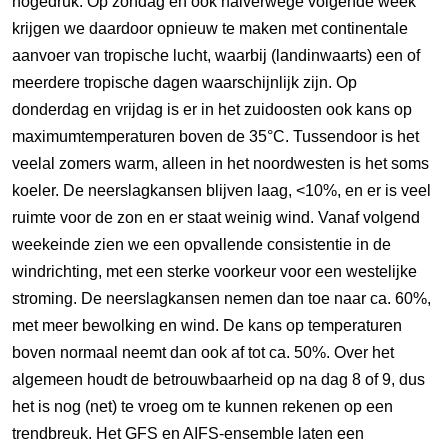
hogedruk. Op zondag en ook halverwege volgende week
krijgen we daardoor opnieuw te maken met continentale
aanvoer van tropische lucht, waarbij (landinwaarts) een of
meerdere tropische dagen waarschijnlijk zijn. Op
donderdag en vrijdag is er in het zuidoosten ook kans op
maximumtemperaturen boven de 35°C. Tussendoor is het
veelal zomers warm, alleen in het noordwesten is het soms
koeler. De neerslagkansen blijven laag, <10%, en er is veel
ruimte voor de zon en er staat weinig wind. Vanaf volgend
weekeinde zien we een opvallende consistentie in de
windrichting, met een sterke voorkeur voor een westelijke
stroming. De neerslagkansen nemen dan toe naar ca. 60%,
met meer bewolking en wind. De kans op temperaturen
boven normaal neemt dan ook af tot ca. 50%. Over het
algemeen houdt de betrouwbaarheid op na dag 8 of 9, dus
het is nog (net) te vroeg om te kunnen rekenen op een
trendbreuk. Het GFS en AIFS-ensemble laten een