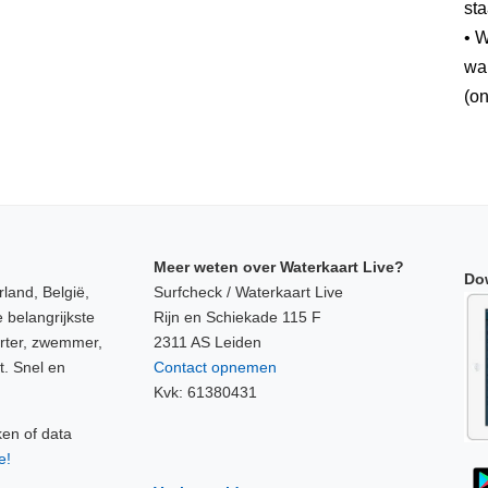
sta
• W
wan
(on
Meer weten over Waterkaart Live?
Do
land, België,
Surfcheck / Waterkaart Live
 belangrijkste
Rijn en Schiekade 115 F
orter, zwemmer,
2311 AS Leiden
t. Snel en
Contact opnemen
Kvk: 61380431
ken of data
e!