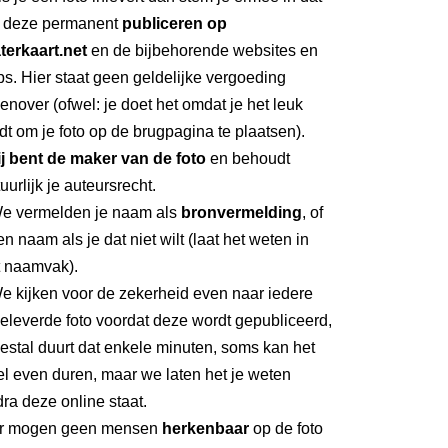
 deze permanent
publiceren op
terkaart.net
en de bijbehorende websites en
s. Hier staat geen geldelijke vergoeding
enover (ofwel: je doet het omdat je het leuk
dt om je foto op de brugpagina te plaatsen).
ij bent de maker van de foto
en behoudt
uurlijk je auteursrecht.
We vermelden je naam als
bronvermelding
, of
n naam als je dat niet wilt (laat het weten in
t naamvak).
e kijken voor de zekerheid even naar iedere
eleverde foto voordat deze wordt gepubliceerd,
stal duurt dat enkele minuten, soms kan het
l even duren, maar we laten het je weten
ra deze online staat.
Er mogen geen mensen
herkenbaar
op de foto