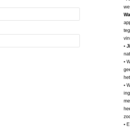
we
Wa
app
teg
vin
•
J
nat
• 
gee
he
• W
ing
mee
hee
zod
• 