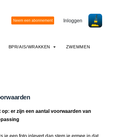
Inloggen
BPR/AIS/WRAKKEN
ZWEMMEN
orwaarden
t op: er zijn een aantal voorwaarden van
epassing
ls je een foto inlevert dan stem je ermee in dat