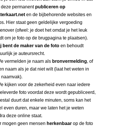
 deze permanent
publiceren op
terkaart.net
en de bijbehorende websites en
s. Hier staat geen geldelijke vergoeding
enover (ofwel: je doet het omdat je het leuk
dt om je foto op de brugpagina te plaatsen).
ij bent de maker van de foto
en behoudt
uurlijk je auteursrecht.
We vermelden je naam als
bronvermelding
, of
n naam als je dat niet wilt (laat het weten in
t naamvak).
e kijken voor de zekerheid even naar iedere
eleverde foto voordat deze wordt gepubliceerd,
stal duurt dat enkele minuten, soms kan het
l even duren, maar we laten het je weten
ra deze online staat.
Er mogen geen mensen
herkenbaar
op de foto