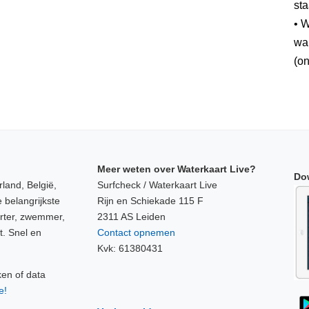
sta
• W
wan
(on
Meer weten over Waterkaart Live?
Do
land, België,
Surfcheck / Waterkaart Live
 belangrijkste
Rijn en Schiekade 115 F
orter, zwemmer,
2311 AS Leiden
t. Snel en
Contact opnemen
Kvk: 61380431
ken of data
e!