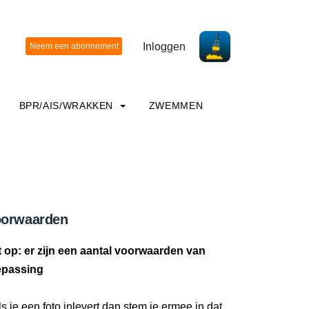
Inloggen
BPR/AIS/WRAKKEN
ZWEMMEN
orwaarden
t op: er zijn een aantal voorwaarden van
epassing
ls je een foto inlevert dan stem je ermee in dat