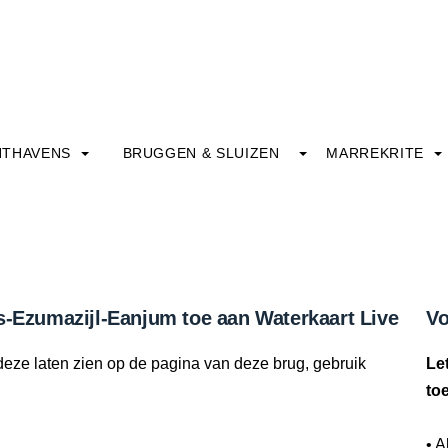
HTHAVENS
BRUGGEN & SLUIZEN
MARREKRITE
s-Ezumazijl-Eanjum toe aan Waterkaart Live
Vo
deze laten zien op de pagina van deze brug, gebruik
Le
to
• A