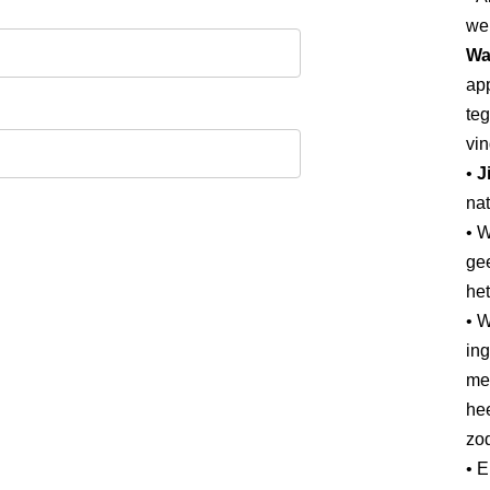
we
Wa
app
teg
vin
•
J
nat
• 
gee
he
• W
ing
mee
hee
zod
• 