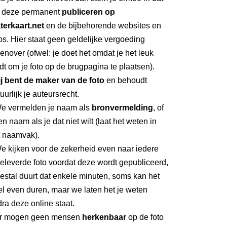
 deze permanent
publiceren op
terkaart.net
en de bijbehorende websites en
s. Hier staat geen geldelijke vergoeding
enover (ofwel: je doet het omdat je het leuk
dt om je foto op de brugpagina te plaatsen).
ij bent de maker van de foto
en behoudt
uurlijk je auteursrecht.
We vermelden je naam als
bronvermelding
, of
n naam als je dat niet wilt (laat het weten in
t naamvak).
e kijken voor de zekerheid even naar iedere
eleverde foto voordat deze wordt gepubliceerd,
stal duurt dat enkele minuten, soms kan het
l even duren, maar we laten het je weten
ra deze online staat.
Er mogen geen mensen
herkenbaar
op de foto