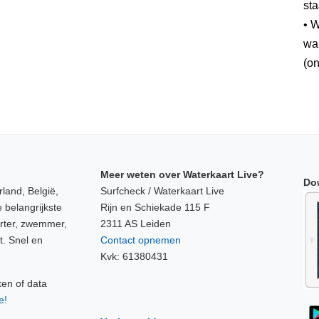
sta
• W
wan
(on
Meer weten over Waterkaart Live?
Do
land, België,
Surfcheck / Waterkaart Live
 belangrijkste
Rijn en Schiekade 115 F
orter, zwemmer,
2311 AS Leiden
t. Snel en
Contact opnemen
Kvk: 61380431
ken of data
e!