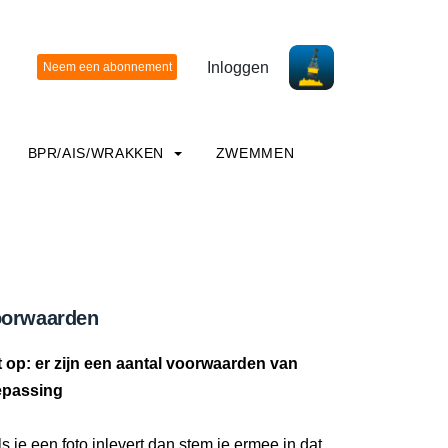
Inloggen
BPR/AIS/WRAKKEN
ZWEMMEN
orwaarden
t op: er zijn een aantal voorwaarden van
epassing
ls je een foto inlevert dan stem je ermee in dat