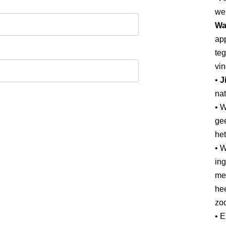
we
Wa
app
teg
vin
•
J
nat
• 
gee
he
• W
ing
mee
hee
zod
• 