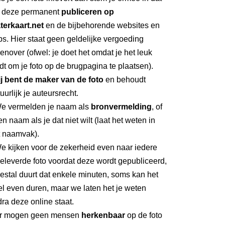
 deze permanent
publiceren op
terkaart.net
en de bijbehorende websites en
s. Hier staat geen geldelijke vergoeding
enover (ofwel: je doet het omdat je het leuk
dt om je foto op de brugpagina te plaatsen).
ij bent de maker van de foto
en behoudt
uurlijk je auteursrecht.
We vermelden je naam als
bronvermelding
, of
n naam als je dat niet wilt (laat het weten in
t naamvak).
e kijken voor de zekerheid even naar iedere
eleverde foto voordat deze wordt gepubliceerd,
stal duurt dat enkele minuten, soms kan het
l even duren, maar we laten het je weten
ra deze online staat.
Er mogen geen mensen
herkenbaar
op de foto