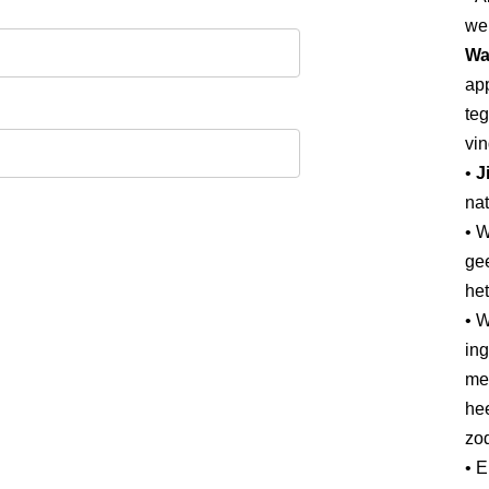
we
Wa
app
teg
vin
•
J
nat
• 
gee
he
• W
ing
mee
hee
zod
• 