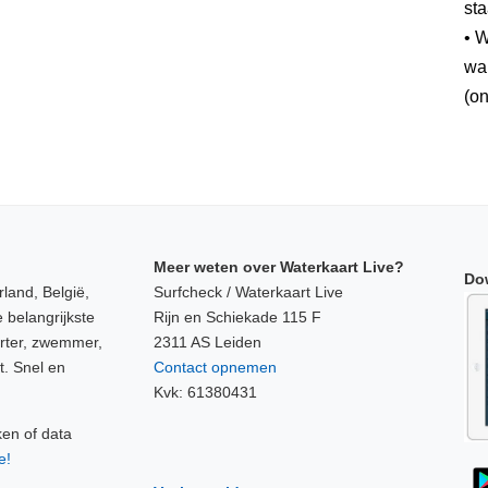
sta
• W
wan
(on
Meer weten over Waterkaart Live?
Do
land, België,
Surfcheck / Waterkaart Live
 belangrijkste
Rijn en Schiekade 115 F
orter, zwemmer,
2311 AS Leiden
t. Snel en
Contact opnemen
Kvk: 61380431
ken of data
e!