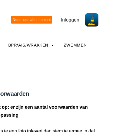
Inloggen
BPR/AIS/WRAKKEN
ZWEMMEN
orwaarden
t op: er zijn een aantal voorwaarden van
epassing
ls je een foto inlevert dan stem je ermee in dat