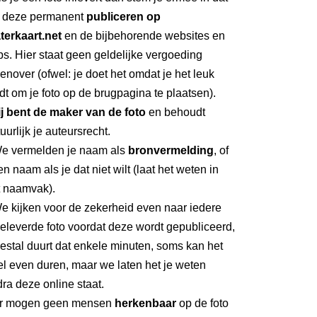
 deze permanent
publiceren op
terkaart.net
en de bijbehorende websites en
s. Hier staat geen geldelijke vergoeding
enover (ofwel: je doet het omdat je het leuk
dt om je foto op de brugpagina te plaatsen).
ij bent de maker van de foto
en behoudt
uurlijk je auteursrecht.
We vermelden je naam als
bronvermelding
, of
n naam als je dat niet wilt (laat het weten in
t naamvak).
e kijken voor de zekerheid even naar iedere
eleverde foto voordat deze wordt gepubliceerd,
stal duurt dat enkele minuten, soms kan het
l even duren, maar we laten het je weten
ra deze online staat.
Er mogen geen mensen
herkenbaar
op de foto