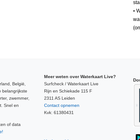
sta
• W
wan
(on
Meer weten over Waterkaart Live?
Do
land, België,
Surfcheck / Waterkaart Live
 belangrijkste
Rijn en Schiekade 115 F
orter, zwemmer,
2311 AS Leiden
t. Snel en
Contact opnemen
Kvk: 61380431
ken of data
e!