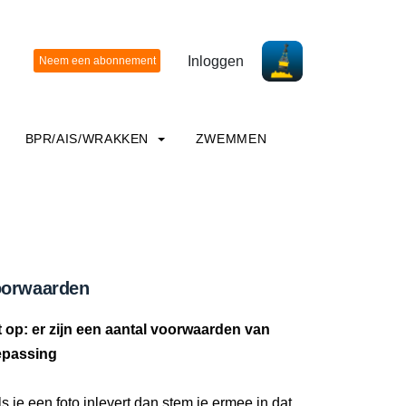
Inloggen
BPR/AIS/WRAKKEN
ZWEMMEN
orwaarden
t op: er zijn een aantal voorwaarden van
epassing
ls je een foto inlevert dan stem je ermee in dat