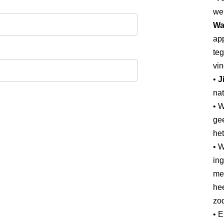
we
Wa
app
teg
vin
•
J
nat
• 
gee
he
• W
ing
mee
hee
zod
• 