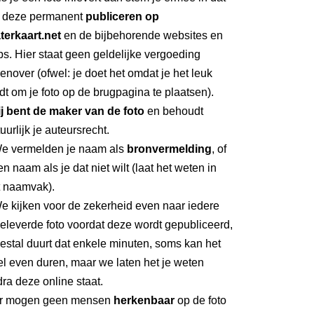
 deze permanent
publiceren op
terkaart.net
en de bijbehorende websites en
s. Hier staat geen geldelijke vergoeding
enover (ofwel: je doet het omdat je het leuk
dt om je foto op de brugpagina te plaatsen).
ij bent de maker van de foto
en behoudt
uurlijk je auteursrecht.
We vermelden je naam als
bronvermelding
, of
n naam als je dat niet wilt (laat het weten in
t naamvak).
e kijken voor de zekerheid even naar iedere
eleverde foto voordat deze wordt gepubliceerd,
stal duurt dat enkele minuten, soms kan het
l even duren, maar we laten het je weten
ra deze online staat.
Er mogen geen mensen
herkenbaar
op de foto