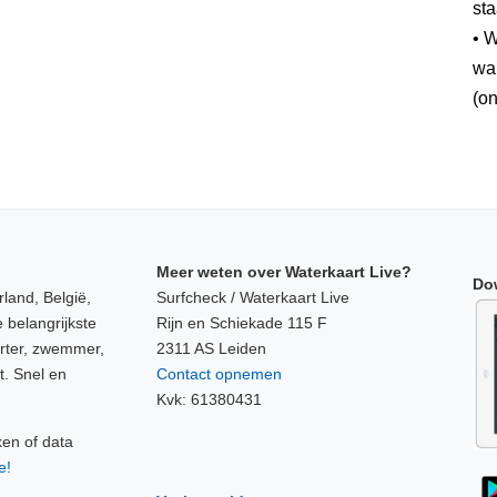
sta
• W
wan
(on
Meer weten over Waterkaart Live?
Do
land, België,
Surfcheck / Waterkaart Live
 belangrijkste
Rijn en Schiekade 115 F
orter, zwemmer,
2311 AS Leiden
t. Snel en
Contact opnemen
Kvk: 61380431
ken of data
e!