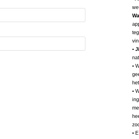
we
Wa
app
teg
vin
•
J
nat
• 
gee
he
• W
ing
mee
hee
zod
• 