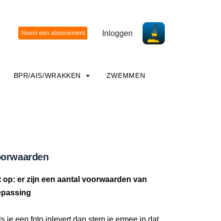
Inloggen
BPR/AIS/WRAKKEN
ZWEMMEN
orwaarden
t op: er zijn een aantal voorwaarden van
epassing
ls je een foto inlevert dan stem je ermee in dat