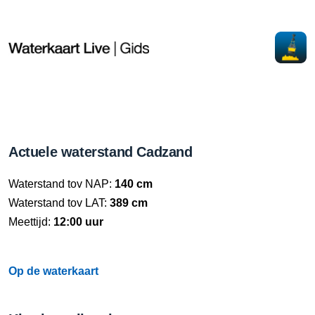
Actuele waterstand Cadzand
Waterstand tov NAP:
140 cm
Waterstand tov LAT:
389 cm
Meettijd:
12:00 uur
Op de waterkaart