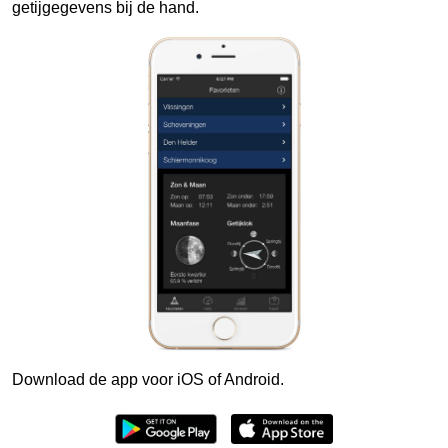
getijgegevens bij de hand.
Download de app voor iOS of Android.