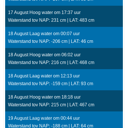
17 August Hoog water om 17:37 uur
Waterstand tov NAP: 231 cm | LAT: 483 cm
18 August Laag water om 00:07 uur
Waterstand tov NAP: -206 cm | LAT: 46 cm
18 August Hoog water om 06:02 uur
Waterstand tov NAP: 216 cm | LAT: 468 cm
18 August Laag water om 12:13 uur
Waterstand tov NAP: -159 cm | LAT: 93 cm
18 August Hoog water om 18:18 uur
Waterstand tov NAP: 215 cm | LAT: 467 cm
19 August Laag water om 00:44 uur
Waterstand tov NAP: -188 cm | LAT: 64 cm