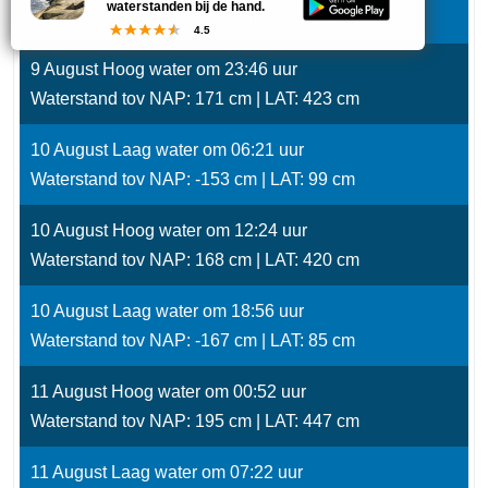
waterstanden bij de hand.
Waterstand tov NAP: -144 cm | LAT: 108 cm
4.5
9 August Hoog water om 23:46 uur
Waterstand tov NAP: 171 cm | LAT: 423 cm
10 August Laag water om 06:21 uur
Waterstand tov NAP: -153 cm | LAT: 99 cm
10 August Hoog water om 12:24 uur
Waterstand tov NAP: 168 cm | LAT: 420 cm
10 August Laag water om 18:56 uur
Waterstand tov NAP: -167 cm | LAT: 85 cm
11 August Hoog water om 00:52 uur
Waterstand tov NAP: 195 cm | LAT: 447 cm
11 August Laag water om 07:22 uur