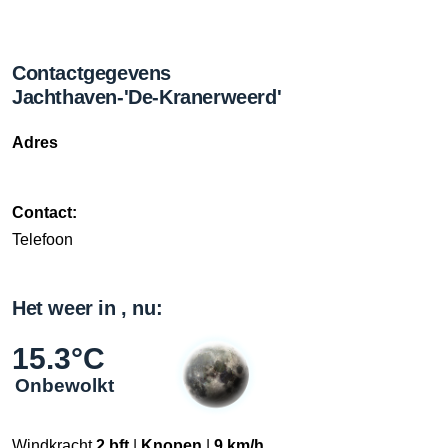
Contactgegevens
Jachthaven-'De-Kranerweerd'
Adres
Contact:
Telefoon
Het weer in , nu:
15.3°C
Onbewolkt
Windkracht
2 bft
|
Knopen
|
9 km/h