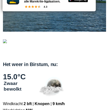
alle Marekrite-ligplaatsen.
4.3
Het weer in Birstum, nu:
15.0°C
Zwaar
bewolkt
Windkracht
2 bft
|
Knopen
|
9 km/h