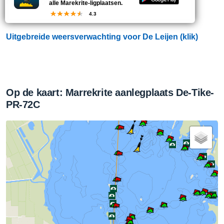
meer bewolking.
alle Marekrite-ligplaatsen.
4.3
Uitgebreide weersverwachting voor De Leijen (klik)
Op de kaart: Marrekrite aanlegplaats De-Tike-
PR-72C