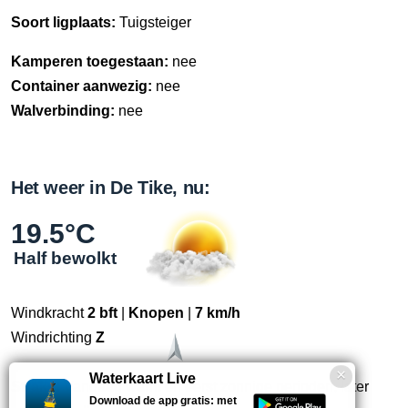
Soort ligplaats:
Tuigsteiger
Kamperen toegestaan:
nee
Container aanwezig:
nee
Walverbinding:
nee
Het weer in De Tike, nu:
19.5°C
Half bewolkt
Windkracht
2 bft
|
Knopen
|
7 km/h
Windrichting
Z
Waterkaart Live
Straks:
Vandaag warm en eerst zonnige perioden, later
Download de app gratis: met