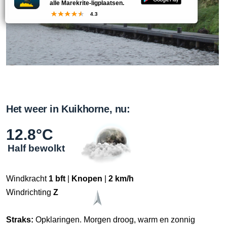
alle Marekrite-ligplaatsen.
4.3
Het weer in Kuikhorne, nu:
12.8°C
Half bewolkt
Windkracht
1 bft
|
Knopen
|
2 km/h
Windrichting
Z
Straks:
Opklaringen. Morgen droog, warm en zonnig