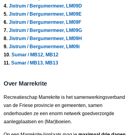
4.
Jistrum / Bergumermeer, LM09D
5.
Jistrum / Bergumermeer, LM09E
6.
Jistrum / Bergumermeer, LM09F
7.
Jistrum / Bergumermeer, LM09G
8.
Jistrum / Bergumermeer, LM09H
9.
Jistrum / Bergumermeer, LM09i
10.
Sumar / MB12, MB12
11.
Sumar / MB13, MB13
Over Marrekrite
Recreatieschap Marrekrite is het samenwerkingsverband
van de Friese provincie en gemeenten, samen
onderhouden ze een enorm netwerk goedverzorgde
aanlegplaatsen en (Mar)boeien.
Op een Marrekrite-ligplaats mag je
maximaal drie dagen