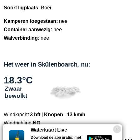
Soort ligplaats:
Boei
Kamperen toegestaan:
nee
Container aanwezig:
nee
Walverbinding:
nee
Het weer in Skûlenboarch, nu:
18.3°C
Zwaar
bewolkt
Windkracht
3 bft
|
Knopen
|
13 km/h
Windrichting
NO
Waterkaart Live
Download de app gratis: met
Straks:
Af en toe zon, overwegend droog en minder warm.