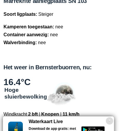
Marrekrite aanlegplaats SN 103
Soort ligplaats:
Steiger
Kamperen toegestaan:
nee
Container aanwezig:
nee
Walverbinding:
nee
Het weer in Bernsterbuorren, nu:
16.4°C
Hoge
sluierbewolking
Windkracht
2 bft
|
Knopen
|
11 km/h
Waterkaart Live
Windrichting
NO
Download de app gratis: met