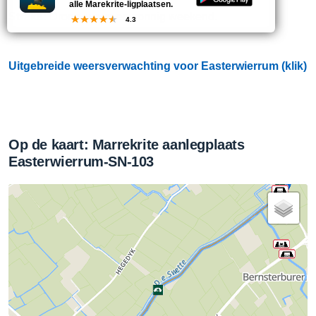
alle Marekrite-ligplaatsen.
Straks:
Droog, warm en zonnig weekend.
4.3
Uitgebreide weersverwachting voor Easterwierrum (klik)
Op de kaart: Marrekrite aanlegplaats
Easterwierrum-SN-103