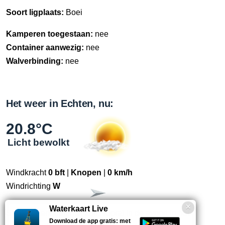
Soort ligplaats:
Boei
Kamperen toegestaan:
nee
Container aanwezig:
nee
Walverbinding:
nee
Het weer in Echten, nu:
20.8°C
Licht bewolkt
Windkracht
0 bft
|
Knopen
|
0 km/h
Windrichting
W
Waterkaart Live
Straks:
Perioden met zon, vooral in de avond in het
Download de app gratis: met