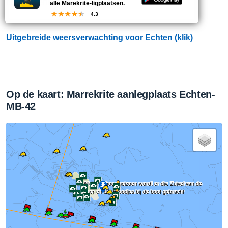
noorden enkele buien.
alle Marekrite-ligplaatsen.
4.3
Uitgebreide weersverwachting voor Echten (klik)
Op de kaart: Marrekrite aanlegplaats Echten-
MB-42
Alleen in hoog seizoen wordt er div. Zuivel van de
boer en div. Broodjes bij de boot gebracht