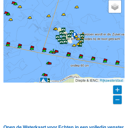
Alleen in hoog seizoen wordt er div. Zuivel van 
boer en div. Broodjes bij de boot gebracht
ondiep 60 cm
Diepte & IENC:
Rijkswaterstaat
Strand
Open de Waterkaart voor Echten in een volledig venster