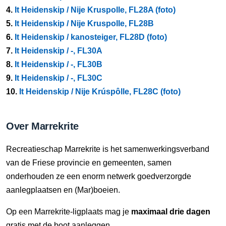
4.
It Heidenskip / Nije Kruspolle, FL28A (foto)
5.
It Heidenskip / Nije Kruspolle, FL28B
6.
It Heidenskip / kanosteiger, FL28D (foto)
7.
It Heidenskip / -, FL30A
8.
It Heidenskip / -, FL30B
9.
It Heidenskip / -, FL30C
10.
It Heidenskip / Nije Krúspôlle, FL28C (foto)
Over Marrekrite
Recreatieschap Marrekrite is het samenwerkingsverband
van de Friese provincie en gemeenten, samen
onderhouden ze een enorm netwerk goedverzorgde
aanlegplaatsen en (Mar)boeien.
Op een Marrekrite-ligplaats mag je
maximaal drie dagen
gratis met de boot aanleggen.