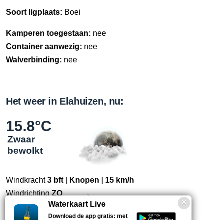
Soort ligplaats:
Boei
Kamperen toegestaan:
nee
Container aanwezig:
nee
Walverbinding:
nee
Het weer in Elahuizen, nu:
15.8°C
Zwaar
bewolkt
Windkracht
3 bft
|
Knopen
|
15 km/h
Windrichting
ZO
Waterkaart Live
Download de app gratis: met
Straks:
Droog, warm en zonnig weekend.