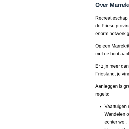
Over Marrekr
Recreatieschap 
de Friese provi
enorm netwerk g
Op een Marrekrit
met de boot aan
Er zijn meer da
Friesland, je vi
Aanleggen is gra
regels:
Vaartuigen 
Wandelen of
echter wel.