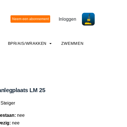
Inloggen
BPR/AIS/WRAKKEN
ZWEMMEN
anlegplaats LM 25
Steiger
estaan:
nee
ezig:
nee