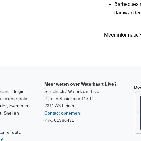
Barbecues n
damwanden z
Meer informatie 
Meer weten over Waterkaart Live?
Do
land, België,
Surfcheck / Waterkaart Live
 belangrijkste
Rijn en Schiekade 115 F
orter, zwemmer,
2311 AS Leiden
t. Snel en
Contact opnemen
Kvk: 61380431
ken of data
e!