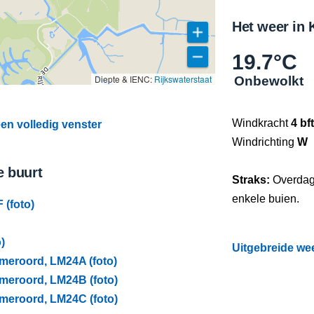
Het weer in
19.7°C
Diepte & IENC:
Rijkswaterstaat
Onbewolkt
Windkracht
4 bft
en volledig venster
Windrichting
W
e buurt
Straks:
Overdag
enkele buien.
 (foto)
)
Uitgebreide we
meroord, LM24A (foto)
meroord, LM24B (foto)
meroord, LM24C (foto)