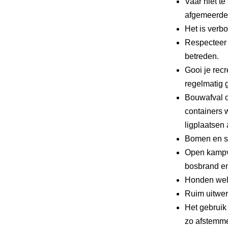
Vaar niet te
afgemeerde 
Het is verbo
Respecteer 
betreden.
Gooi je recr
regelmatig g
Bouwafval o
containers 
ligplaatsen 
Bomen en st
Open kampv
bosbrand en
Honden wel
Ruim uitwer
Het gebruik
zo afstemme