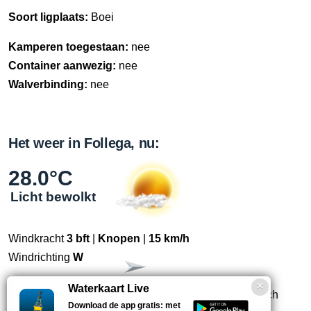
Soort ligplaats:
Boei
Kamperen toegestaan:
nee
Container aanwezig:
nee
Walverbinding:
nee
Het weer in Follega, nu:
28.0°C
Licht bewolkt
Windkracht
3 bft
|
Knopen
|
15 km/h
Windrichting
W
Waterkaart Live
Straks:
Veel zon, ook bewolking en plaatselijk tropisch
Download de app gratis: met