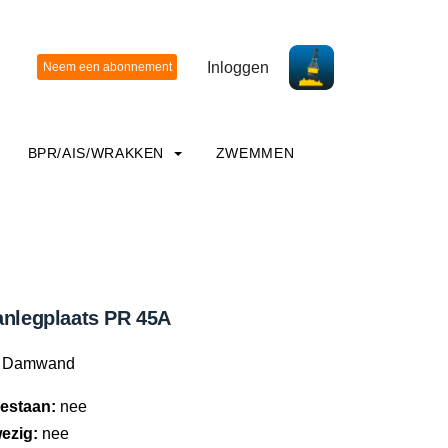
Inloggen
BPR/AIS/WRAKKEN
ZWEMMEN
anlegplaats PR 45A
Damwand
estaan:
nee
ezig:
nee