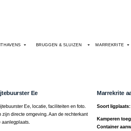
HTHAVENS
BRUGGEN & SLUIZEN
MARREKRITE
jtebuurster Ee
Marrekrite a
ebuurster Ee, locatie, faciliteiten en foto.
Soort ligplaats:
in zijn directe omgeving. Aan de rechterkant
Kamperen toeg
e aanlegplaats.
Container aanw