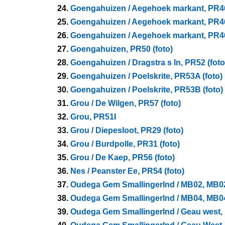
24.
Goengahuizen / Aegehoek markant, PR46
25.
Goengahuizen / Aegehoek markant, PR46
26.
Goengahuizen / Aegehoek markant, PR46
27.
Goengahuizen, PR50 (foto)
28.
Goengahuizen / Dragstra s ln, PR52 (foto
29.
Goengahuizen / Poelskrite, PR53A (foto)
30.
Goengahuizen / Poelskrite, PR53B (foto)
31.
Grou / De Wilgen, PR57 (foto)
32.
Grou, PR51I
33.
Grou / Diepesloot, PR29 (foto)
34.
Grou / Burdpolle, PR31 (foto)
35.
Grou / De Kaep, PR56 (foto)
36.
Nes / Peanster Ee, PR54 (foto)
37.
Oudega Gem Smallingerlnd / MB02, MB0
38.
Oudega Gem Smallingerlnd / MB04, MB0
39.
Oudega Gem Smallingerlnd / Geau west, 