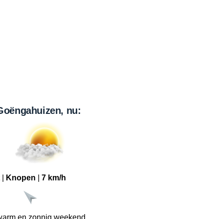
Goëngahuizen, nu:
|
Knopen
|
7 km/h
warm en zonnig weekend.