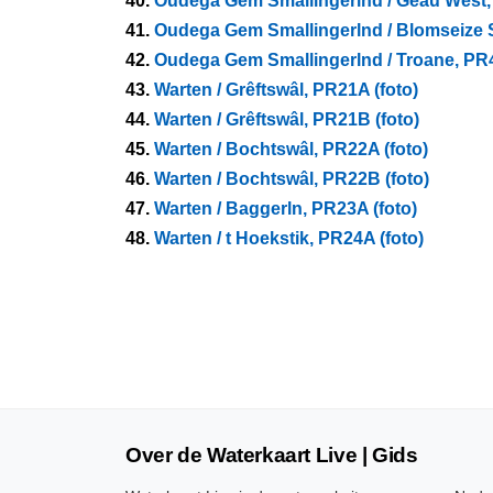
40.
Oudega Gem Smallingerlnd / Geau West,
41.
Oudega Gem Smallingerlnd / Blomseize 
42.
Oudega Gem Smallingerlnd / Troane, PR4
43.
Warten / Grêftswâl, PR21A (foto)
44.
Warten / Grêftswâl, PR21B (foto)
45.
Warten / Bochtswâl, PR22A (foto)
46.
Warten / Bochtswâl, PR22B (foto)
47.
Warten / Baggerln, PR23A (foto)
48.
Warten / t Hoekstik, PR24A (foto)
Over de Waterkaart Live | Gids