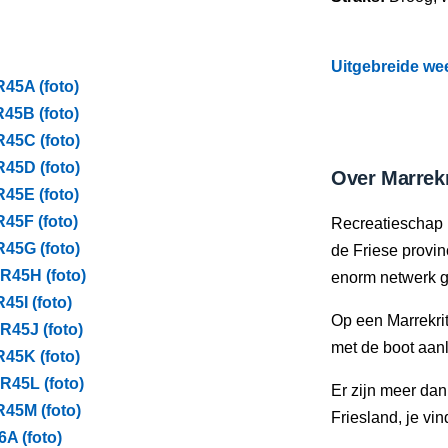
Uitgebreide wee
45A (foto)
45B (foto)
45C (foto)
45D (foto)
Over Marrekr
45E (foto)
45F (foto)
Recreatieschap 
45G (foto)
de Friese provi
R45H (foto)
enorm netwerk g
45I (foto)
Op een Marrekrit
R45J (foto)
met de boot aan
45K (foto)
R45L (foto)
Er zijn meer da
45M (foto)
Friesland, je vi
A (foto)