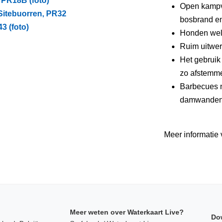
 PR18B (foto)
Open kampv
Sitebuorren, PR32
bosbrand en
3 (foto)
Honden wel
Ruim uitwer
Het gebruik
zo afstemme
Barbecues n
damwanden z
Meer informatie 
Meer weten over Waterkaart Live?
Do