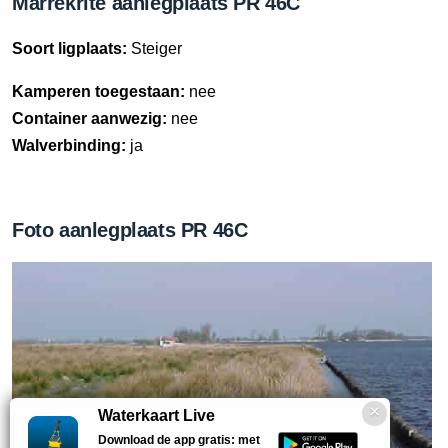
Marrekrite aanlegplaats PR 46C
Soort ligplaats:
Steiger
Kamperen toegestaan:
nee
Container aanwezig:
nee
Walverbinding:
ja
Foto aanlegplaats PR 46C
Waterkaart Live
Download de app gratis: met