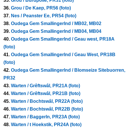
35.
Grou / Burdpolle, PR31 (foto)
36.
Grou / De Kaep, PR56 (foto)
37.
Nes / Peanster Ee, PR54 (foto)
38.
Oudega Gem Smallingerlnd / MB02, MB02
39.
Oudega Gem Smallingerlnd / MB04, MB04
40.
Oudega Gem Smallingerlnd / Geau west, PR18A
(foto)
41.
Oudega Gem Smallingerlnd / Geau West, PR18B
(foto)
42.
Oudega Gem Smallingerlnd / Blomseize Sitebuorren,
PR32
43.
Warten / Grêftswâl, PR21A (foto)
44.
Warten / Grêftswâl, PR21B (foto)
45.
Warten / Bochtswâl, PR22A (foto)
46.
Warten / Bochtswâl, PR22B (foto)
47.
Warten / Baggerln, PR23A (foto)
48.
Warten / t Hoekstik, PR24A (foto)