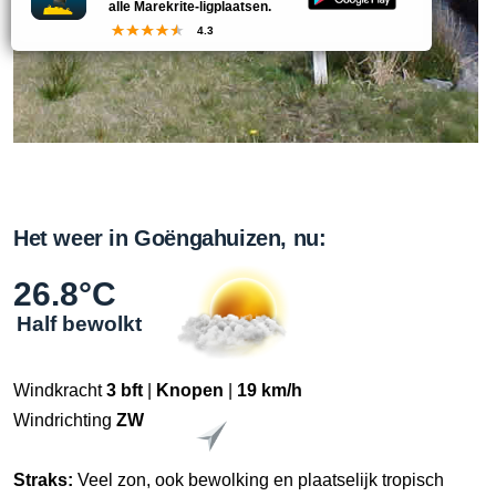
alle Marekrite-ligplaatsen.
4.3
Het weer in Goëngahuizen, nu:
26.8°C
Half bewolkt
Windkracht
3 bft
|
Knopen
|
19 km/h
Windrichting
ZW
Straks:
Veel zon, ook bewolking en plaatselijk tropisch