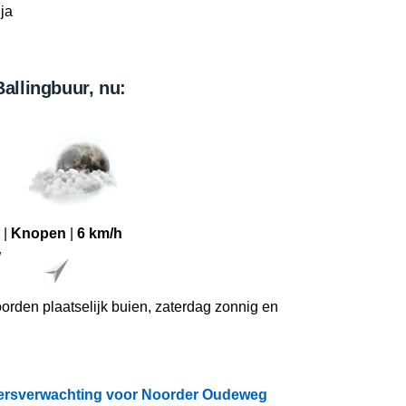
ja
Ballingbuur, nu:
|
Knopen
|
6 km/h
W
oorden plaatselijk buien, zaterdag zonnig en
eersverwachting voor Noorder Oudeweg