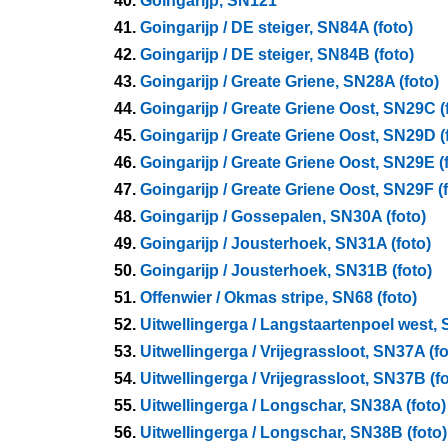
40.
Goingarijp, SN121
41.
Goingarijp / DE steiger, SN84A (foto)
42.
Goingarijp / DE steiger, SN84B (foto)
43.
Goingarijp / Greate Griene, SN28A (foto)
44.
Goingarijp / Greate Griene Oost, SN29C (
45.
Goingarijp / Greate Griene Oost, SN29D (
46.
Goingarijp / Greate Griene Oost, SN29E (
47.
Goingarijp / Greate Griene Oost, SN29F (f
48.
Goingarijp / Gossepalen, SN30A (foto)
49.
Goingarijp / Jousterhoek, SN31A (foto)
50.
Goingarijp / Jousterhoek, SN31B (foto)
51.
Offenwier / Okmas stripe, SN68 (foto)
52.
Uitwellingerga / Langstaartenpoel west, 
53.
Uitwellingerga / Vrijegrassloot, SN37A (fo
54.
Uitwellingerga / Vrijegrassloot, SN37B (fo
55.
Uitwellingerga / Longschar, SN38A (foto)
56.
Uitwellingerga / Longschar, SN38B (foto)