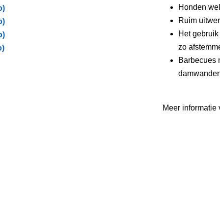
Honden wel
o)
Ruim uitwer
o)
Het gebruik
o)
zo afstemme
o)
Barbecues n
damwanden z
Meer informatie 