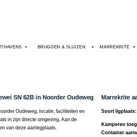
HTHAVENS
BRUGGEN & SLUIZEN
MARREKRITE
ldewei SN 62B in Noorder Oudeweg
Marrekrite a
order Oudeweg, locatie, faciliteiten en
Soort ligplaats:
aats in zijn directe omgeving. Aan de
Kamperen toeg
iten van deze aanlegplaats.
Container aanw