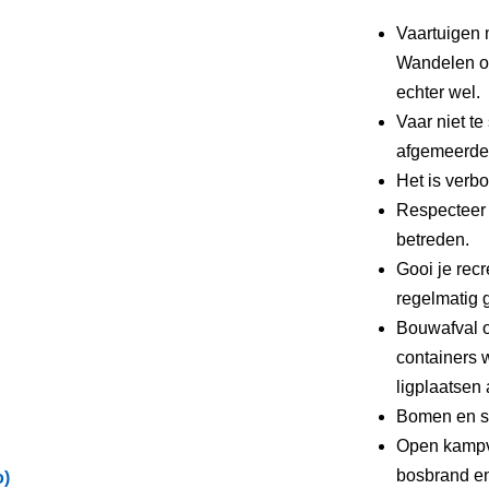
B
Vaartuigen 
C
Wandelen of
echter wel.
Vaar niet te
afgemeerde 
Het is verbo
Respecteer 
betreden.
Gooi je recr
regelmatig g
Bouwafval o
containers 
ligplaatsen 
Bomen en st
Open kampv
bosbrand en
o)