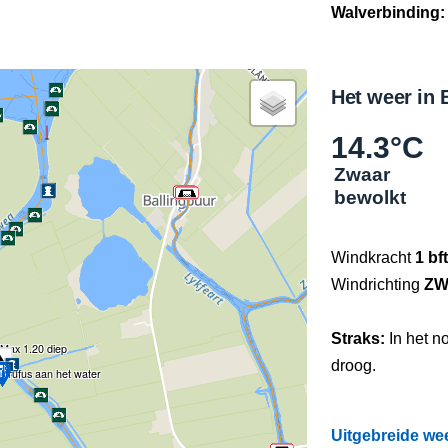
Walverbinding:
Het weer in 
14.3°C
Zwaar
bewolkt
Windkracht
1 bft
Windrichting
Z
Straks:
In het n
Max 1.20 diep
droog.
rufus aan het water
Uitgebreide w