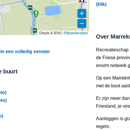
(klik)
Diepte & IENC:
Rijkswaterstaat
Over Marrekr
Recreatieschap 
n een volledig venster
de Friese provi
enorm netwerk g
e buurt
Op een Marrekrit
met de boot aan
to)
Er zijn meer da
to)
Friesland, je vi
o)
Aanleggen is gra
A
regels: