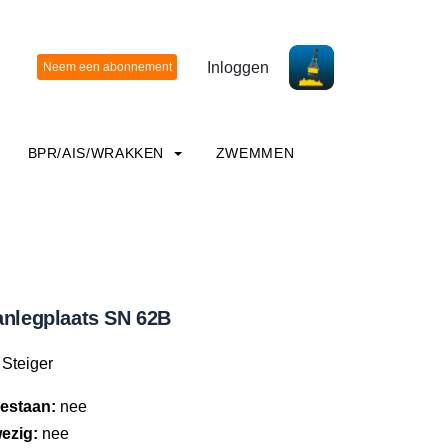
Inloggen
BPR/AIS/WRAKKEN
ZWEMMEN
anlegplaats SN 62B
Steiger
estaan:
nee
ezig:
nee