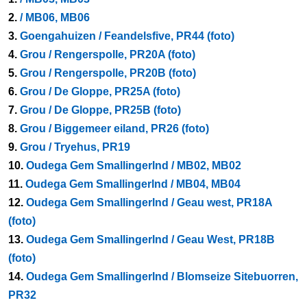
2.
/ MB06, MB06
3.
Goengahuizen / Feandelsfive, PR44 (foto)
4.
Grou / Rengerspolle, PR20A (foto)
5.
Grou / Rengerspolle, PR20B (foto)
6.
Grou / De Gloppe, PR25A (foto)
7.
Grou / De Gloppe, PR25B (foto)
8.
Grou / Biggemeer eiland, PR26 (foto)
9.
Grou / Tryehus, PR19
10.
Oudega Gem Smallingerlnd / MB02, MB02
11.
Oudega Gem Smallingerlnd / MB04, MB04
12.
Oudega Gem Smallingerlnd / Geau west, PR18A
(foto)
13.
Oudega Gem Smallingerlnd / Geau West, PR18B
(foto)
14.
Oudega Gem Smallingerlnd / Blomseize Sitebuorren,
PR32