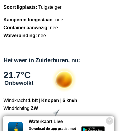
Soort ligplaats:
Tuigsteiger
Kamperen toegestaan:
nee
Container aanwezig:
nee
Walverbinding:
nee
Het weer in Zuiderburen, nu:
21.7°C
Onbewolkt
Windkracht
1 bft
|
Knopen
|
6 km/h
Windrichting
ZW
Waterkaart Live
Straks:
Droog, warm en zonnig weekend.
Download de app gratis: met