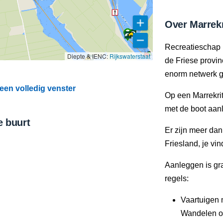
Over Marrekr
Recreatieschap 
Diepte & IENC:
Rijkswaterstaat
de Friese provi
enorm netwerk g
een volledig venster
Op een Marrekrit
met de boot aan
e buurt
Er zijn meer da
Friesland, je vi
Aanleggen is gra
regels:
Vaartuigen 
Wandelen of