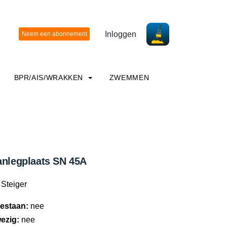
Inloggen
BPR/AIS/WRAKKEN
ZWEMMEN
anlegplaats SN 45A
Steiger
estaan:
nee
ezig:
nee