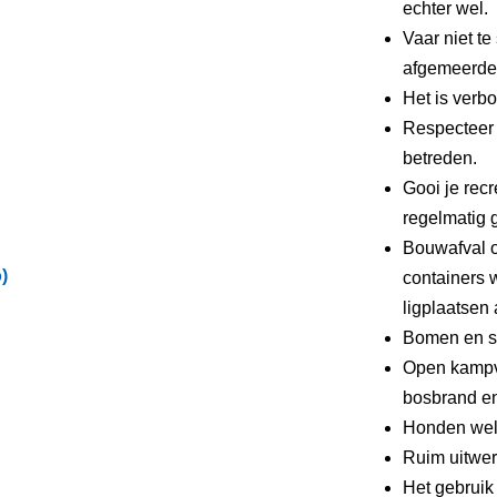
echter wel.
Vaar niet te
afgemeerde 
Het is verbo
Respecteer 
betreden.
Gooi je recr
regelmatig g
Bouwafval o
)
containers 
ligplaatsen 
Bomen en st
Open kampv
bosbrand en
Honden wel
Ruim uitwer
Het gebruik