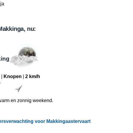
ja
Makkinga, nu:
king
|
Knopen
|
2 km/h
W
warm en zonnig weekend.
ersverwachting voor Makkingaastervaart