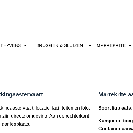
HTHAVENS
BRUGGEN & SLUIZEN
MARREKRITE
kkingaastervaart
Marrekrite a
ngaastervaart, locatie, faciliteiten en foto.
Soort ligplaats:
in zijn directe omgeving. Aan de rechterkant
Kamperen toeg
e aanlegplaats.
Container aanw