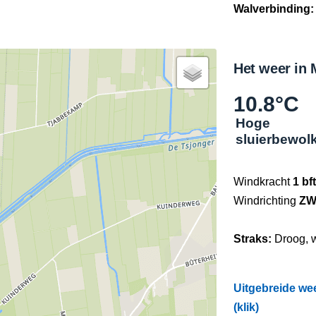
Walverbinding:
Het weer in 
10.8°C
Hoge
sluierbewol
Windkracht
1 bft
Windrichting
Z
Straks:
Droog, 
Uitgebreide we
(klik)