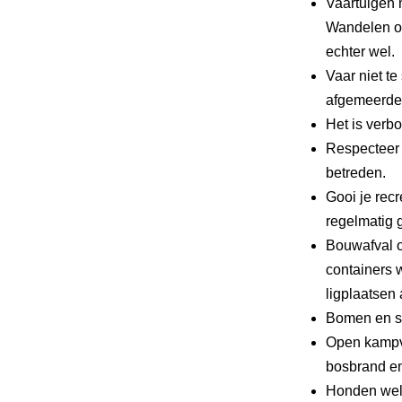
Vaartuigen 
Wandelen of
echter wel.
Vaar niet te
afgemeerde 
Het is verbo
Respecteer 
betreden.
Gooi je recr
regelmatig g
Bouwafval o
containers 
ligplaatsen 
Bomen en st
Open kampv
bosbrand en
Honden wel