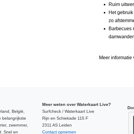
Ruim uitwer
Het gebruik
zo afstemme
Barbecues n
damwanden z
Meer informatie 
Meer weten over Waterkaart Live?
Do
land, België,
Surfcheck / Waterkaart Live
 belangrijkste
Rijn en Schiekade 115 F
orter, zwemmer,
2311 AS Leiden
t. Snel en
Contact opnemen