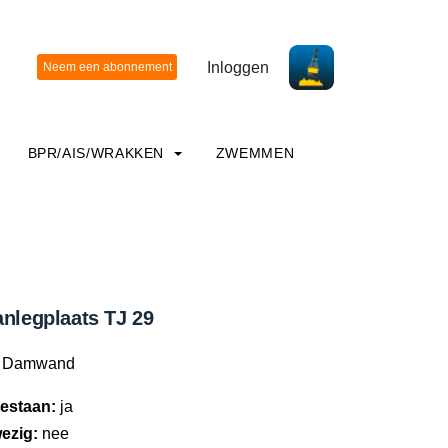
Inloggen
BPR/AIS/WRAKKEN
ZWEMMEN
anlegplaats TJ 29
Damwand
estaan:
ja
ezig:
nee