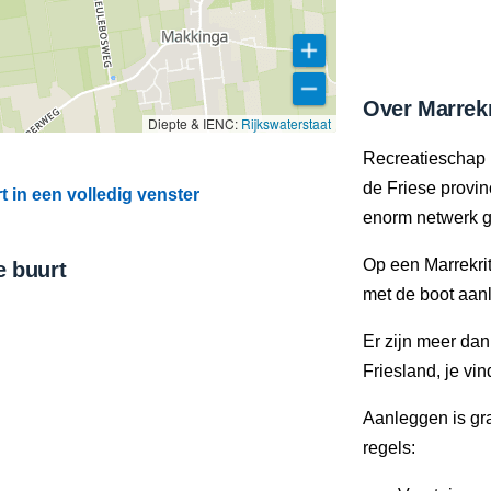
Over Marrekr
Diepte & IENC:
Rijkswaterstaat
Recreatieschap 
de Friese provi
 in een volledig venster
enorm netwerk g
Op een Marrekrit
e buurt
met de boot aan
Er zijn meer da
Friesland, je vi
Aanleggen is gra
regels: