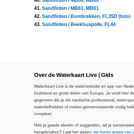
40.
Sandfirden / MB60, MB60
41.
Sandfirden / MB61, MB61
42.
Sandfirden / Bombrekken, FL35D (foto)
43.
Sandfirden / Beekhuspolle, FL44
Over de Waterkaart Live | Gids
Waterkaart Live is de waterwebsite en app van Neder
Duitsland en grote delen van Europa. Je vindt hier de
gegevens die je als nautische professional, watersp
waterliefhebber of meteo-geïnteresseerde nodig heb
compleet.
Heb je goede ideeën of suggesties, wil je samenwer
hergebruiken? Laat het weten,
we horen graag van j