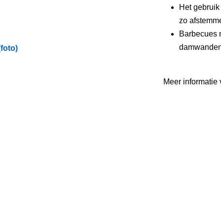
Het gebruik
zo afstemme
Barbecues n
damwanden z
foto)
Meer informatie 