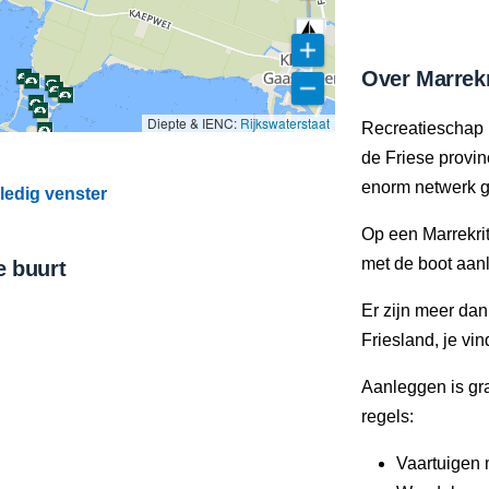
Over Marrekr
Diepte & IENC:
Rijkswaterstaat
Recreatieschap 
de Friese provi
enorm netwerk g
ledig venster
Op een Marrekrit
met de boot aan
e buurt
Er zijn meer da
Friesland, je vi
Aanleggen is gra
regels:
Vaartuigen 