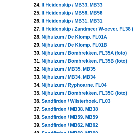
24.
It Heidenskip / MB33, MB33
25.
It Heidenskip / MB56, MB56
26.
It Heidenskip / MB31, MB31
27.
It Heidenskip / Zandmeer W-oever, FL38 (
28.
Nijhuizum / De Klomp, FL01A
29.
Nijhuizum / De Klomp, FL01B
30.
Nijhuizum / Bombrekken, FL35A (foto)
31.
Nijhuizum / Bombrekken, FL35B (foto)
32.
Nijhuizum / MB35, MB35
33.
Nijhuizum / MB34, MB34
34.
Nijhuizum / Ryphoarne, FL04
35.
Nijhuizum / Bombrekken, FL35C (foto)
36.
Sandfirden / Wilsterhoek, FL03
37.
Sandfirden / MB38, MB38
38.
Sandfirden / MB59, MB59
39.
Sandfirden / MB62, MB62