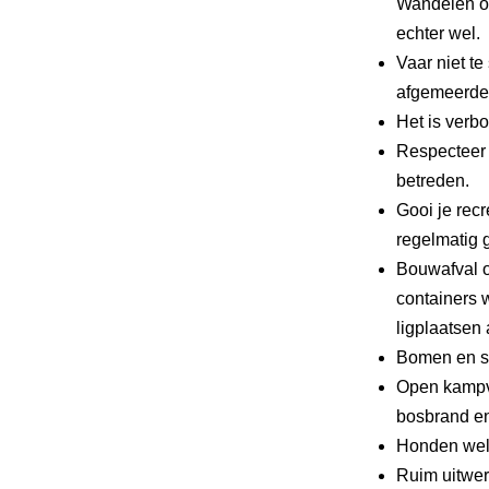
Wandelen of
echter wel.
Vaar niet te
afgemeerde 
Het is verbo
Respecteer 
betreden.
Gooi je recr
regelmatig g
Bouwafval o
containers 
ligplaatsen 
Bomen en st
Open kampv
bosbrand en
Honden wel
Ruim uitwer