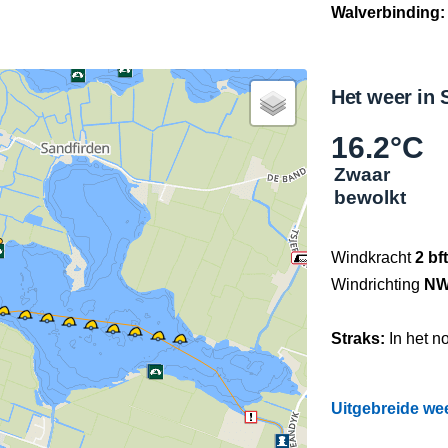
Walverbinding:
Het weer in 
16.2°C
Zwaar
bewolkt
Windkracht
2 bft
Windrichting
N
Straks:
In het n
Uitgebreide wee