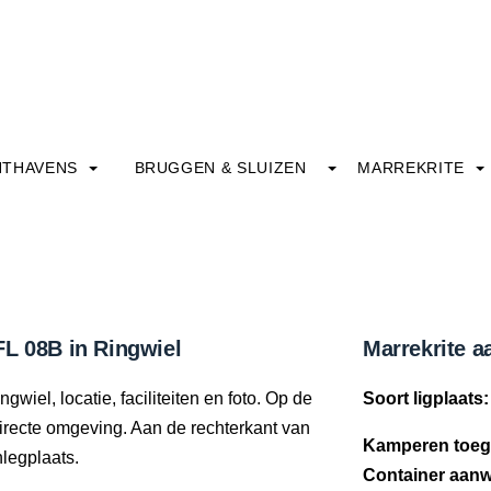
HTHAVENS
BRUGGEN & SLUIZEN
MARREKRITE
FL 08B in Ringwiel
Marrekrite a
wiel, locatie, faciliteiten en foto. Op de
Soort ligplaats:
 directe omgeving. Aan de rechterkant van
Kamperen toeg
nlegplaats.
Container aanw