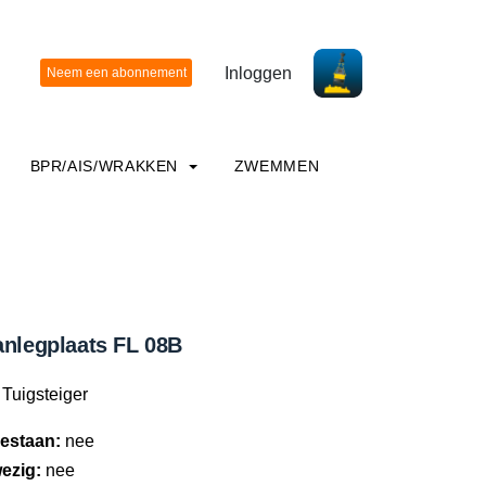
Inloggen
BPR/AIS/WRAKKEN
ZWEMMEN
anlegplaats FL 08B
Tuigsteiger
estaan:
nee
ezig:
nee