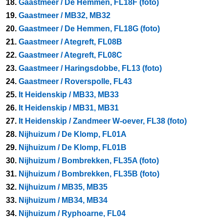
18.
Gaastmeer / De Hemmen, FL18F (foto)
19.
Gaastmeer / MB32, MB32
20.
Gaastmeer / De Hemmen, FL18G (foto)
21.
Gaastmeer / Ategreft, FL08B
22.
Gaastmeer / Ategreft, FL08C
23.
Gaastmeer / Haringsdobbe, FL13 (foto)
24.
Gaastmeer / Roverspolle, FL43
25.
It Heidenskip / MB33, MB33
26.
It Heidenskip / MB31, MB31
27.
It Heidenskip / Zandmeer W-oever, FL38 (foto)
28.
Nijhuizum / De Klomp, FL01A
29.
Nijhuizum / De Klomp, FL01B
30.
Nijhuizum / Bombrekken, FL35A (foto)
31.
Nijhuizum / Bombrekken, FL35B (foto)
32.
Nijhuizum / MB35, MB35
33.
Nijhuizum / MB34, MB34
34.
Nijhuizum / Ryphoarne, FL04