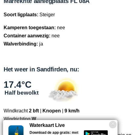
Marrekrite aanlegplaats FL 08A
Soort ligplaats:
Steiger
Kamperen toegestaan:
nee
Container aanwezig:
nee
Walverbinding:
ja
Het weer in Sandfirden, nu:
17.4°C
Half bewolkt
Windkracht
2 bft
|
Knopen
|
9 km/h
Windrichting
W
Waterkaart Live
Download de app gratis: met