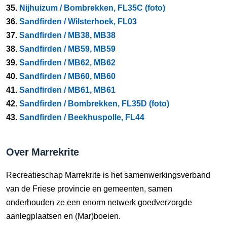
35.
Nijhuizum / Bombrekken, FL35C (foto)
36.
Sandfirden / Wilsterhoek, FL03
37.
Sandfirden / MB38, MB38
38.
Sandfirden / MB59, MB59
39.
Sandfirden / MB62, MB62
40.
Sandfirden / MB60, MB60
41.
Sandfirden / MB61, MB61
42.
Sandfirden / Bombrekken, FL35D (foto)
43.
Sandfirden / Beekhuspolle, FL44
Over Marrekrite
Recreatieschap Marrekrite is het samenwerkingsverband
van de Friese provincie en gemeenten, samen
onderhouden ze een enorm netwerk goedverzorgde
aanlegplaatsen en (Mar)boeien.