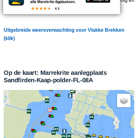
Straks:
In het noorden plaatselijk buien, zaterdag zonnig en
alle Marekrite-ligplaatsen.
droog.
4.3
Uitgebreide weersverwachting voor Vlakke Brekken
(klik)
Op de kaart: Marrekrite aanlegplaats
Sandfirden-Kaap-polder-FL-08A