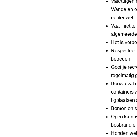
Vaartuigen 
Wandelen of
echter wel.
Vaar niet te
afgemeerde 
Het is verbo
Respecteer 
betreden.
Gooi je recr
regelmatig g
Bouwafval o
containers 
ligplaatsen 
Bomen en st
Open kampv
bosbrand en
Honden wel