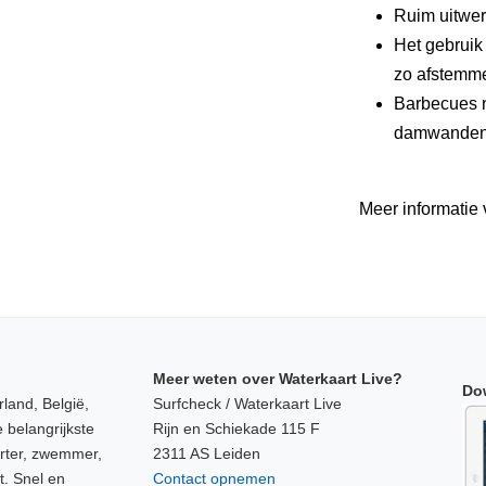
Ruim uitwer
Het gebruik
zo afstemme
Barbecues n
damwanden z
Meer informatie 
Meer weten over Waterkaart Live?
Do
land, België,
Surfcheck / Waterkaart Live
 belangrijkste
Rijn en Schiekade 115 F
orter, zwemmer,
2311 AS Leiden
t. Snel en
Contact opnemen