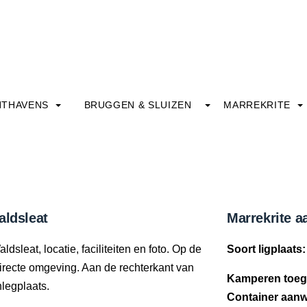
HTHAVENS
BRUGGEN & SLUIZEN
MARREKRITE
aldsleat
Marrekrite a
dsleat, locatie, faciliteiten en foto. Op de
Soort ligplaats:
 directe omgeving. Aan de rechterkant van
Kamperen toeg
nlegplaats.
Container aanw