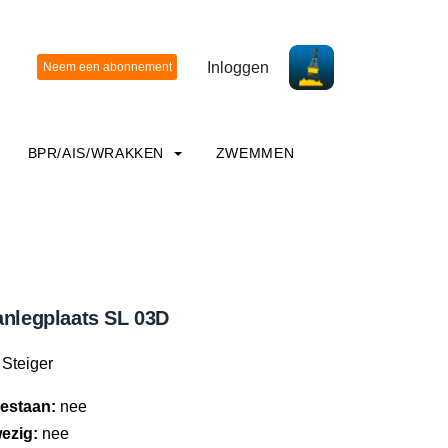
Inloggen
BPR/AIS/WRAKKEN
ZWEMMEN
anlegplaats SL 03D
Steiger
estaan:
nee
ezig:
nee