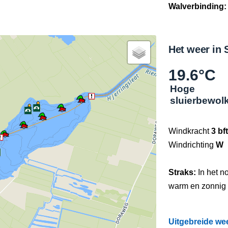
Walverbinding:
Het weer in 
19.6°C
Hoge
sluierbewol
Windkracht
3 bft
Windrichting
W
Straks:
In het n
warm en zonnig
Uitgebreide wee