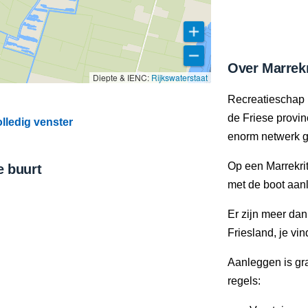
Over Marrekr
Diepte & IENC:
Rijkswaterstaat
Recreatieschap 
de Friese provi
lledig venster
enorm netwerk g
Op een Marrekrit
e buurt
met de boot aan
Er zijn meer da
Friesland, je vi
Aanleggen is gra
regels: