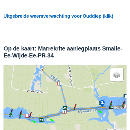
Uitgebreide weersverwachting voor Ouddiep (klik)
Op de kaart: Marrekrite aanlegplaats Smalle-
Ee-Wijde-Ee-PR-34
pw 10 voort con