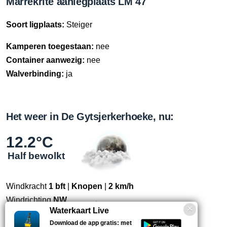
Marrekrite aanlegplaats LM 47
Soort ligplaats:
Steiger
Kamperen toegestaan:
nee
Container aanwezig:
nee
Walverbinding:
ja
Het weer in De Gytsjerkerhoeke, nu:
12.2°C
Half bewolkt
Windkracht
1 bft
|
Knopen
|
2 km/h
Windrichting
NW
Waterkaart Live
Download de app gratis: met