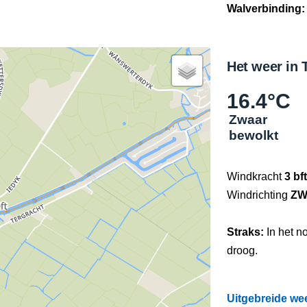
Walverbinding:
Het weer in 
16.4°C
Zwaar
bewolkt
Windkracht
3 bft
Windrichting
Z
Straks:
In het n
droog.
Uitgebreide wee