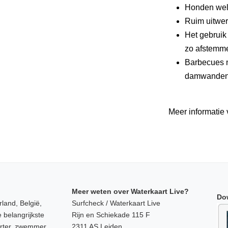
Honden wel
Ruim uitwer
Het gebruik
zo afstemme
Barbecues n
damwanden z
Meer informatie 
Meer weten over Waterkaart Live?
Do
land, België,
Surfcheck / Waterkaart Live
 belangrijkste
Rijn en Schiekade 115 F
orter, zwemmer,
2311 AS Leiden