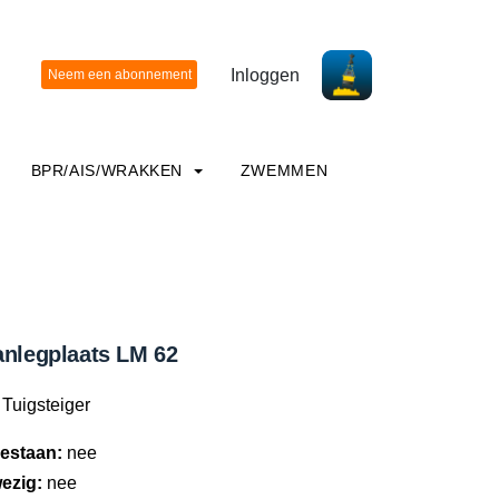
Inloggen
BPR/AIS/WRAKKEN
ZWEMMEN
anlegplaats LM 62
Tuigsteiger
estaan:
nee
ezig:
nee