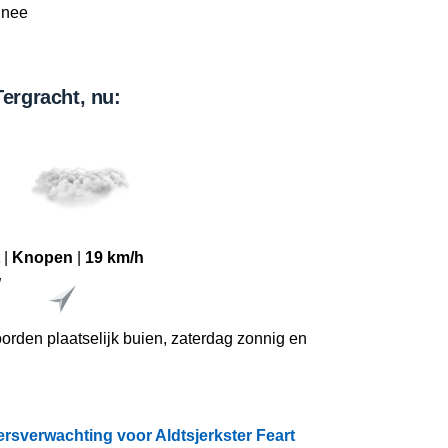
nee
Tergracht, nu:
|
Knopen
|
19 km/h
W
oorden plaatselijk buien, zaterdag zonnig en
rsverwachting voor Aldtsjerkster Feart