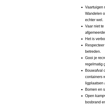
Vaartuigen 
Wandelen of
echter wel.
Vaar niet te
afgemeerde 
Het is verbo
Respecteer 
betreden.
Gooi je recr
regelmatig g
Bouwafval o
containers 
ligplaatsen 
Bomen en st
Open kampv
bosbrand en