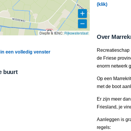
(klik)
Diepte & IENC:
Rijkswaterstaat
Over Marrekr
Recreatieschap 
in een volledig venster
de Friese provi
enorm netwerk g
e buurt
Op een Marrekrit
met de boot aan
Er zijn meer da
Friesland, je vi
Aanleggen is gra
regels: