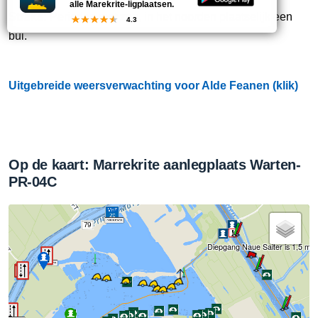
alle Marekrite-ligplaatsen.
Straks:
Perioden met zon, in het noorden plaatselijk een
4.3
bui.
Uitgebreide weersverwachting voor Alde Feanen (klik)
Op de kaart: Marrekrite aanlegplaats Warten-
PR-04C
79
Diepgang Naue Saiter is 1,5 m