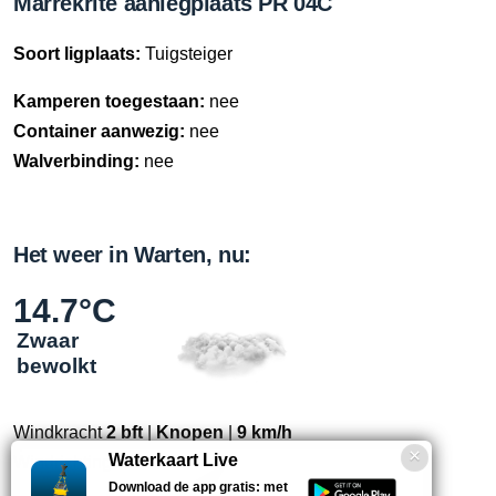
Marrekrite aanlegplaats PR 04C
Soort ligplaats:
Tuigsteiger
Kamperen toegestaan:
nee
Container aanwezig:
nee
Walverbinding:
nee
Het weer in Warten, nu:
14.7°C
Zwaar
bewolkt
Windkracht
2 bft
|
Knopen
|
9 km/h
Waterkaart Live
Windrichting
ZW
Download de app gratis: met