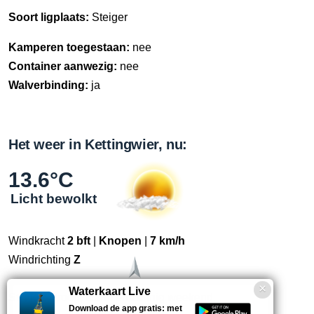
Soort ligplaats:
Steiger
Kamperen toegestaan:
nee
Container aanwezig:
nee
Walverbinding:
ja
Het weer in Kettingwier, nu:
13.6°C
Licht bewolkt
Windkracht
2 bft
|
Knopen
|
7 km/h
Windrichting
Z
Waterkaart Live
Straks:
Droog, warm en zonnig weekend.
Download de app gratis: met