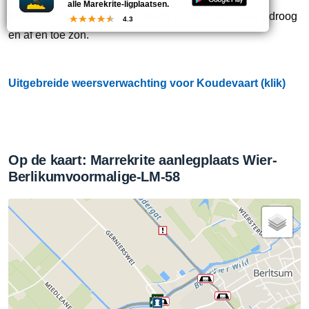
alle Marekrite-ligplaatsen.
Straks:
In het noorden plaatselijk lichte buien, elders droog
4.3
en af en toe zon.
Uitgebreide weersverwachting voor Koudevaart (klik)
Op de kaart: Marrekrite aanlegplaats Wier-
Berlikumvoormalige-LM-58