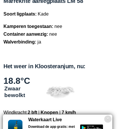
Marrekrite aanlegplaats LM 58
Soort ligplaats:
Kade
Kamperen toegestaan:
nee
Container aanwezig:
nee
Walverbinding:
ja
Het weer in Kloosteranjum, nu:
18.8°C
Zwaar
bewolkt
Windkracht
2 bft
|
Knopen
|
7 km/h
Waterkaart Live
Windrichting
Z
Download de app gratis: met