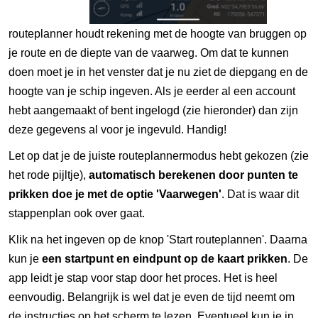
routeplanner houdt rekening met de hoogte van bruggen op
je route en de diepte van de vaarweg. Om dat te kunnen
doen moet je in het venster dat je nu ziet de diepgang en de
hoogte van je schip ingeven. Als je eerder al een account
hebt aangemaakt of bent ingelogd (zie hieronder) dan zijn
deze gegevens al voor je ingevuld. Handig!
Let op dat je de juiste routeplannermodus hebt gekozen (zie
het rode pijltje),
automatisch berekenen door punten te
prikken doe je met de optie 'Vaarwegen'
. Dat is waar dit
stappenplan ook over gaat.
Klik na het ingeven op de knop 'Start routeplannen'. Daarna
kun je
een startpunt en eindpunt op de kaart prikken
. De
app leidt je stap voor stap door het proces. Het is heel
eenvoudig. Belangrijk is wel dat je even de tijd neemt om
de instructies op het scherm te lezen. Eventueel kun je in