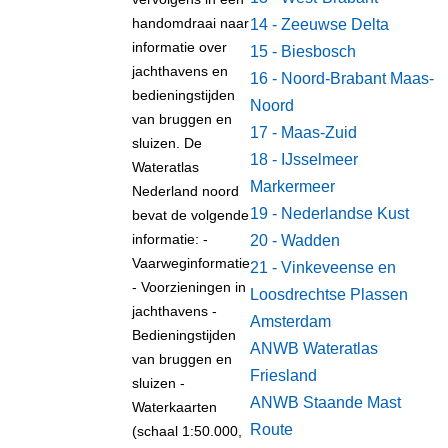
handomdraai naar
14 - Zeeuwse Delta
informatie over
15 - Biesbosch
jachthavens en
16 - Noord-Brabant Maas-
bedieningstijden
Noord
van bruggen en
17 - Maas-Zuid
sluizen. De
18 - IJsselmeer
Wateratlas
Markermeer
Nederland noord
19 - Nederlandse Kust
bevat de volgende
informatie: -
20 - Wadden
Vaarweginformatie
21 - Vinkeveense en
- Voorzieningen in
Loosdrechtse Plassen
jachthavens -
Amsterdam
Bedieningstijden
ANWB Wateratlas
van bruggen en
Friesland
sluizen -
ANWB Staande Mast
Waterkaarten
Route
(schaal 1:50.000,