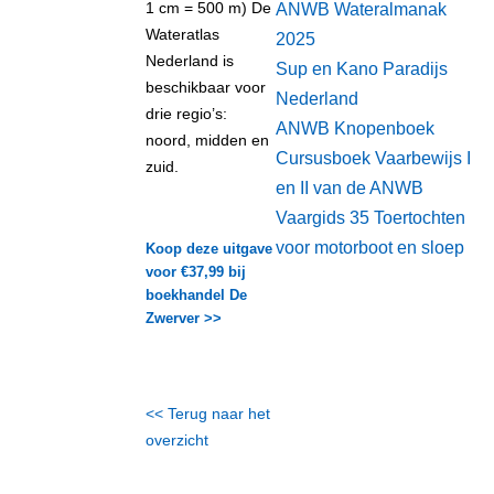
1 cm = 500 m) De
ANWB Wateralmanak
Wateratlas
2025
Nederland is
Sup en Kano Paradijs
beschikbaar voor
Nederland
drie regio’s:
ANWB Knopenboek
noord, midden en
Cursusboek Vaarbewijs I
zuid.
en II van de ANWB
Vaargids 35 Toertochten
voor motorboot en sloep
Koop deze uitgave
voor €37,99 bij
boekhandel De
Zwerver >>
<< Terug naar het
overzicht