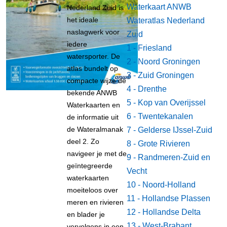
Waterkaart ANWB
Nederland Zuid is
het ideale
Wateratlas Nederland
naslagwerk voor
Zuid
iedere
1 - Friesland
watersporter. De
2 - Noord Groningen
atlas bundelt op
3 - Zuid Groningen
compacte wijze de
4 - Drenthe
bekende ANWB
5 - Kop van Overijssel
Waterkaarten en
6 - Twentekanalen
de informatie uit
de Wateralmanak
7 - Gelderse IJssel-Zuid
deel 2. Zo
8 - Grote Rivieren
navigeer je met de
9 - Randmeren-Zuid en
geïntegreerde
Vecht
waterkaarten
10 - Noord-Holland
moeiteloos over
11 - Hollandse Plassen
meren en rivieren
12 - Hollandse Delta
en blader je
13 - West-Brabant
vervolgens in een