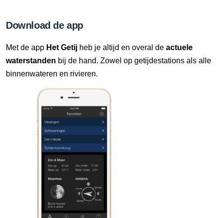
9 Aug, 13:10 uur
Verschil t.o.v. NAP: 628 cm
Download de app
9 Aug, 13:20 uur
Met de app
Het Getij
heb je altijd en overal de
actuele
Verschil t.o.v. NAP: 628 cm
waterstanden
bij de hand. Zowel op getijdestations als alle
binnenwateren en rivieren.
9 Aug, 13:30 uur
Verschil t.o.v. NAP: 628 cm
9 Aug, 13:40 uur
Verschil t.o.v. NAP: 628 cm
9 Aug, 13:50 uur
Verschil t.o.v. NAP: 628 cm
9 Aug, 14:00 uur
Verschil t.o.v. NAP: 628 cm