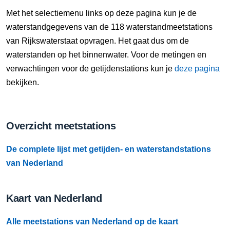
9 Aug, 12:10 uur
Met het selectiemenu links op deze pagina kun je de
Verschil t.o.v. NAP: 628 cm
waterstandgegevens van de 118 waterstandmeetstations
van Rijkswaterstaat opvragen. Het gaat dus om de
9 Aug, 12:20 uur
waterstanden op het binnenwater. Voor de metingen en
Verschil t.o.v. NAP: 628 cm
verwachtingen voor de getijdenstations kun je
deze pagina
bekijken.
9 Aug, 12:30 uur
Verschil t.o.v. NAP: 628 cm
Overzicht meetstations
9 Aug, 12:40 uur
Verschil t.o.v. NAP: 628 cm
De complete lijst met getijden- en waterstandstations
9 Aug, 12:50 uur
van Nederland
Verschil t.o.v. NAP: 628 cm
Kaart van Nederland
9 Aug, 13:00 uur
Verschil t.o.v. NAP: 628 cm
Alle meetstations van Nederland op de kaart