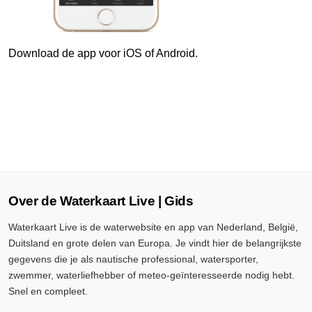
9 Aug, 14:10 uur
Verschil t.o.v. NAP: 628 cm
Download de app voor iOS of Android.
9 Aug, 14:20 uur
Verschil t.o.v. NAP: 628 cm
9 Aug, 14:30 uur
Verschil t.o.v. NAP: 628 cm
9 Aug, 14:40 uur
Verschil t.o.v. NAP: 628 cm
Over de Waterkaart Live | Gids
9 Aug, 14:50 uur
Waterkaart Live is de waterwebsite en app van Nederland, België,
Verschil t.o.v. NAP: 628 cm
Duitsland en grote delen van Europa. Je vindt hier de belangrijkste
gegevens die je als nautische professional, watersporter,
9 Aug, 15:00 uur
zwemmer, waterliefhebber of meteo-geïnteresseerde nodig hebt.
Verschil t.o.v. NAP: 628 cm
Snel en compleet.