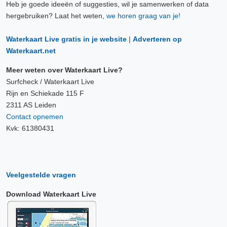
Heb je goede ideeën of suggesties, wil je samenwerken of data
9 Aug, 15:10 uur
hergebruiken? Laat het weten,
we horen graag van je!
Verschil t.o.v. NAP: 628 cm
Waterkaart Live gratis in je website
|
Adverteren op
9 Aug, 15:20 uur
Waterkaart.net
Verschil t.o.v. NAP: 628 cm
Meer weten over Waterkaart Live?
9 Aug, 15:30 uur
Surfcheck / Waterkaart Live
Verschil t.o.v. NAP: 628 cm
Rijn en Schiekade 115 F
2311 AS Leiden
Contact opnemen
9 Aug, 15:40 uur
Kvk: 61380431
Verschil t.o.v. NAP: 628 cm
9 Aug, 15:50 uur
Verschil t.o.v. NAP: 628 cm
Veelgestelde vragen
9 Aug, 16:00 uur
Download Waterkaart Live
Verschil t.o.v. NAP: 628 cm