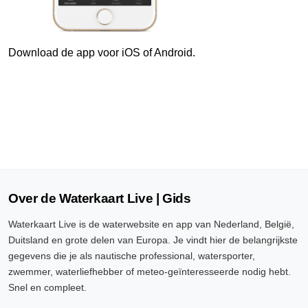
6 Aug, 23:00 uur
Verschil t.o.v. NAP: 640 cm
Download de app voor iOS of Android.
6 Aug, 23:10 uur
Verschil t.o.v. NAP: 640 cm
6 Aug, 23:20 uur
Verschil t.o.v. NAP: 640 cm
6 Aug, 23:30 uur
Verschil t.o.v. NAP: 640 cm
Over de Waterkaart Live | Gids
6 Aug, 23:40 uur
Waterkaart Live is de waterwebsite en app van Nederland, België,
Verschil t.o.v. NAP: 640 cm
Duitsland en grote delen van Europa. Je vindt hier de belangrijkste
gegevens die je als nautische professional, watersporter,
6 Aug, 23:50 uur
zwemmer, waterliefhebber of meteo-geïnteresseerde nodig hebt.
Verschil t.o.v. NAP: 640 cm
Snel en compleet.