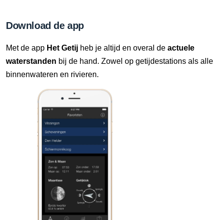
6 Aug, 22:00 uur
Verschil t.o.v. NAP: 640 cm
Download de app
6 Aug, 22:10 uur
Met de app
Het Getij
heb je altijd en overal de
actuele
Verschil t.o.v. NAP: 640 cm
waterstanden
bij de hand. Zowel op getijdestations als alle
binnenwateren en rivieren.
6 Aug, 22:20 uur
Verschil t.o.v. NAP: 640 cm
6 Aug, 22:30 uur
Verschil t.o.v. NAP: 640 cm
6 Aug, 22:40 uur
Verschil t.o.v. NAP: 640 cm
6 Aug, 22:50 uur
Verschil t.o.v. NAP: 640 cm