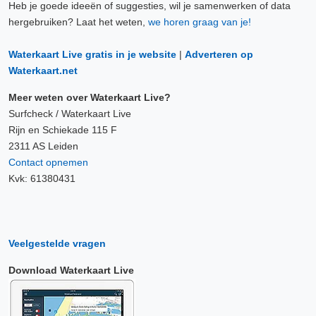
Heb je goede ideeën of suggesties, wil je samenwerken of data
7 Aug, 00:00 uur
hergebruiken? Laat het weten,
we horen graag van je!
Verschil t.o.v. NAP: 640 cm
Waterkaart Live gratis in je website
|
Adverteren op
7 Aug, 00:10 uur
Waterkaart.net
Verschil t.o.v. NAP: 640 cm
Meer weten over Waterkaart Live?
7 Aug, 00:20 uur
Surfcheck / Waterkaart Live
Verschil t.o.v. NAP: 640 cm
Rijn en Schiekade 115 F
2311 AS Leiden
Contact opnemen
7 Aug, 00:30 uur
Kvk: 61380431
Verschil t.o.v. NAP: 640 cm
7 Aug, 00:40 uur
Verschil t.o.v. NAP: 640 cm
Veelgestelde vragen
7 Aug, 00:50 uur
Download Waterkaart Live
Verschil t.o.v. NAP: 640 cm