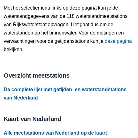
6 Aug, 21:00 uur
Met het selectiemenu links op deze pagina kun je de
Verschil t.o.v. NAP: 640 cm
waterstandgegevens van de 118 waterstandmeetstations
van Rijkswaterstaat opvragen. Het gaat dus om de
6 Aug, 21:10 uur
waterstanden op het binnenwater. Voor de metingen en
Verschil t.o.v. NAP: 640 cm
verwachtingen voor de getijdenstations kun je
deze pagina
bekijken.
6 Aug, 21:20 uur
Verschil t.o.v. NAP: 640 cm
Overzicht meetstations
6 Aug, 21:30 uur
Verschil t.o.v. NAP: 640 cm
De complete lijst met getijden- en waterstandstations
6 Aug, 21:40 uur
van Nederland
Verschil t.o.v. NAP: 640 cm
Kaart van Nederland
6 Aug, 21:50 uur
Verschil t.o.v. NAP: 640 cm
Alle meetstations van Nederland op de kaart