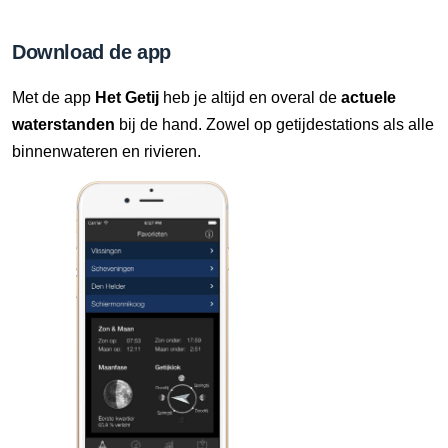
10 Aug, 06:10 uur
Verschil t.o.v. NAP: 630 cm
Download de app
10 Aug, 06:20 uur
Met de app
Het Getij
heb je altijd en overal de
actuele
Verschil t.o.v. NAP: 630 cm
waterstanden
bij de hand. Zowel op getijdestations als alle
binnenwateren en rivieren.
10 Aug, 06:30 uur
Verschil t.o.v. NAP: 630 cm
10 Aug, 06:40 uur
Verschil t.o.v. NAP: 630 cm
10 Aug, 06:50 uur
Verschil t.o.v. NAP: 630 cm
10 Aug, 07:00 uur
Verschil t.o.v. NAP: 630 cm