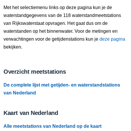
10 Aug, 05:10 uur
Met het selectiemenu links op deze pagina kun je de
Verschil t.o.v. NAP: 630 cm
waterstandgegevens van de 118 waterstandmeetstations
van Rijkswaterstaat opvragen. Het gaat dus om de
10 Aug, 05:20 uur
waterstanden op het binnenwater. Voor de metingen en
Verschil t.o.v. NAP: 630 cm
verwachtingen voor de getijdenstations kun je
deze pagina
bekijken.
10 Aug, 05:30 uur
Verschil t.o.v. NAP: 630 cm
Overzicht meetstations
10 Aug, 05:40 uur
Verschil t.o.v. NAP: 630 cm
De complete lijst met getijden- en waterstandstations
10 Aug, 05:50 uur
van Nederland
Verschil t.o.v. NAP: 630 cm
Kaart van Nederland
10 Aug, 06:00 uur
Verschil t.o.v. NAP: 630 cm
Alle meetstations van Nederland op de kaart