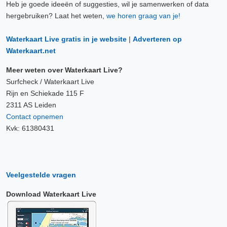
Heb je goede ideeën of suggesties, wil je samenwerken of data
10 Aug, 08:10 uur
hergebruiken? Laat het weten,
we horen graag van je!
Verschil t.o.v. NAP: 630 cm
Waterkaart Live gratis in je website
|
Adverteren op
10 Aug, 08:20 uur
Waterkaart.net
Verschil t.o.v. NAP: 630 cm
Meer weten over Waterkaart Live?
10 Aug, 08:30 uur
Surfcheck / Waterkaart Live
Verschil t.o.v. NAP: 630 cm
Rijn en Schiekade 115 F
2311 AS Leiden
Contact opnemen
10 Aug, 08:40 uur
Kvk: 61380431
Verschil t.o.v. NAP: 630 cm
10 Aug, 08:50 uur
Verschil t.o.v. NAP: 630 cm
Veelgestelde vragen
10 Aug, 09:00 uur
Download Waterkaart Live
Verschil t.o.v. NAP: 630 cm