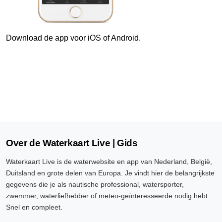
10 Aug, 07:10 uur
Verschil t.o.v. NAP: 630 cm
Download de app voor iOS of Android.
10 Aug, 07:20 uur
Verschil t.o.v. NAP: 630 cm
10 Aug, 07:30 uur
Verschil t.o.v. NAP: 630 cm
10 Aug, 07:40 uur
Verschil t.o.v. NAP: 630 cm
Over de Waterkaart Live | Gids
10 Aug, 07:50 uur
Waterkaart Live is de waterwebsite en app van Nederland, België,
Verschil t.o.v. NAP: 630 cm
Duitsland en grote delen van Europa. Je vindt hier de belangrijkste
gegevens die je als nautische professional, watersporter,
10 Aug, 08:00 uur
zwemmer, waterliefhebber of meteo-geïnteresseerde nodig hebt.
Verschil t.o.v. NAP: 630 cm
Snel en compleet.