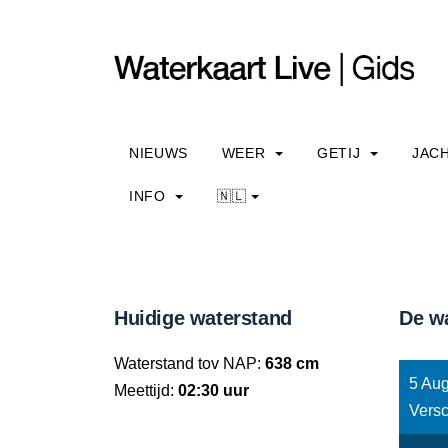
NIEUWS
WEER
GETIJ
JAC
INFO
🇳🇱
Huidige waterstand
De w
Waterstand tov NAP:
638 cm
5 Aug
Meettijd:
02:30 uur
Versc