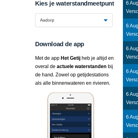
Kies je waterstandmeetpunt
6 Aug
Versc
6 Aug
Versc
Download de app
6 Aug
Versc
Met de app
Het Getij
heb je altijd en
overal de
actuele waterstanden
bij
6 Aug
de hand. Zowel op getijdestations
Versc
als alle binnenwateren en rivieren.
6 Aug
Versc
6 Aug
Versc