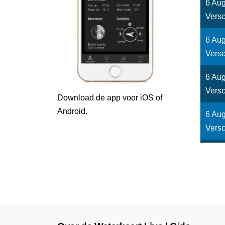
6 Aug
Versc
6 Aug
Versc
6 Aug
Versc
Download de app voor iOS of
Android.
6 Aug
Versc
6 Aug
Versc
6 Aug
Versc