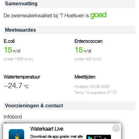
Samenvatting
goed
De zwemwaterkwaliteit bij 'T Hoefsven is
Meetwaardes
E.coli
Enterococcen
15
15
n/dl
n/dl
(onder 1800 is ok)
(onder 400 is ok)
Watertemperatuur
Meettijden
~24.7
°C
Kwaliteit: 03-08-2026
Temp: 10 augustus, 07:10
Voorzieningen & contact
Infobord
Zoet water
Waterkaart Live
Afvalbakken
Download de app gratis: met alle