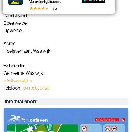
Parkeergelegenheid
Marekrite-ligplaatsen.
Aflopende bodem, onveilige onderwaterbodem
4.3
Zandstrand
Speelweide
Ligweide
Adres
Hoefsvenlaan, Waalwijk
Beheerder
Gemeente Waalwijk
info@waalwijk.nl
Telefoon:
(0416) 683456
Informatiebord