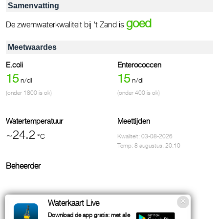
Samenvatting
goed
De zwemwaterkwaliteit bij 't Zand is
Meetwaardes
E.coli
Enterococcen
15
15
n/dl
n/dl
(onder 1800 is ok)
(onder 400 is ok)
Watertemperatuur
Meettijden
~24.2
°C
Kwaliteit: 03-08-2026
Temp: 8 augustus, 20:10
Beheerder
Telefoon:
Waterkaart Live
Download de app gratis: met alle