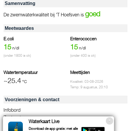
Samenvatting
goed
De zwemwaterkwaliteit bij 'T Hoefsven is
Meetwaardes
E.coli
Enterococcen
15
15
n/dl
n/dl
(onder 1800 is ok)
(onder 400 is ok)
Watertemperatuur
Meettijden
~25.4
°C
Kwaliteit: 03-08-2026
Temp: 9 augustus, 20:10
Voorzieningen & contact
Infobord
Zoet water
Waterkaart Live
Afvalbakken
Download de app gratis: met alle