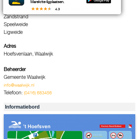
Parkeergelegenheid
Marekrite-ligplaatsen.
Aflopende bodem, onveilige onderwaterbodem
4.3
Zandstrand
Speelweide
Ligweide
Adres
Hoefsvenlaan, Waalwijk
Beheerder
Gemeente Waalwijk
info@waalwijk.nl
Telefoon:
(0416) 683456
Informatiebord