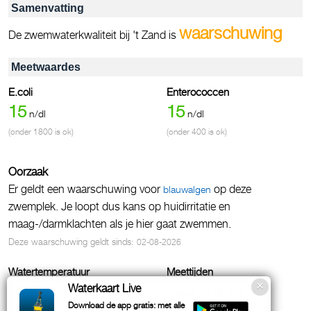
Samenvatting
waarschuwing
De zwemwaterkwaliteit bij 't Zand is
Meetwaardes
E.coli
Enterococcen
15
15
n/dl
n/dl
(onder 1800 is ok)
(onder 400 is ok)
Oorzaak
Er geldt een waarschuwing voor
op deze
blauwalgen
zwemplek. Je loopt dus kans op huidirritatie en
maag-/darmklachten als je hier gaat zwemmen.
Deze waarschuwing geldt sinds:
02-08-2026
Watertemperatuur
Meettijden
~24
Waterkaart Live
°C
Kwaliteit: 03-08-2026
Download de app gratis: met alle
Temp: 6 augustus, 13:10